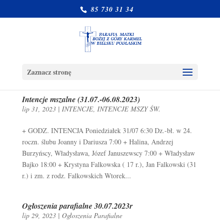
85 730 31 34
Zaznacz stronę
Intencje mszalne (31.07.-06.08.2023)
lip 31, 2023
|
INTENCJE
,
INTENCJE MSZY ŚW.
+ GODZ. INTENCJA Poniedziałek 31/07 6:30 Dz.-bł. w 24.
roczn. ślubu Joanny i Dariusza 7:00 + Halina, Andrzej
Burzyńscy, Władysława, Józef Januszewscy 7:00 + Władysław
Bajko 18:00 + Krystyna Falkowska ( 17 r.), Jan Falkowski (31
r.) i zm. z rodz. Falkowskich Wtorek...
Ogłoszenia parafialne 30.07.2023r
lip 29, 2023
|
Ogłoszenia Parafialne