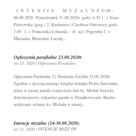
I N T E N C J E M S Z A L N E 31.08 –
06.09.2020 Poniedziałek 31.08.2020r. godz. 6.30 1. + Irena
Pietrowska (greg.) 2. Kazimierz i Czesława Ostrowscy godz.
7.00 1. + Franciszka Łobasiuk – of. ucz. Pogrzebu 2. +
Marianna, Bronisław Łuczaj;...
Ogłoszenia parafialne 23.08.2020r
sie 23, 2020
|
Ogłoszenia Parafialne
Ogłoszenia Parafialne 21 Niedziela Zwykła 23.08.2020r
Zgodnie z decyzją naszego księdza biskupa Piotra Sawczuka,
pracę w naszej parafii rozpoczyna dziś ks. Michał Sawicki,
dotychczasowy wikariusz parafii w Dziadkowicach. Bardzo
serdecznie witamy ks. Michała w naszej...
Intencje mszalne (24-30.08.2020)
sie 21, 2020
|
INTENCJE MSZY ŚW.