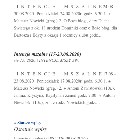
I N T E N C J E M S Z A L N E 24.08 –
30.08.2020 Poniedziałek 24.08.2020r. godz. 6.30 1. +
Mateusz Nowicki (greg.) 2. O Boże błog., dary Ducha
Świętego z ok. 18 urodzin Dominiki oraz o Boże błog. dla
Bartosza i Edyty z okazji 1 rocznicy ślubu godz....
Intencje mszalne (17-23.08.2020)
sie 15, 2020
|
INTENCJE MSZY ŚW.
I N T E N C J E M S Z A L N E 17.08 –
23.08.2020 Poniedziałek 17.08.2020r. godz. 6.30 1. +
Mateusz Nowicki (greg.) 2. + Antoni Zawistowski (10r.),
Janina, Krystyna, Krystyna i Zenon godz. 7.00 + Antoni
Niewiński (10r.), zm. z rodz. Nowickich godz....
« Starsze wpisy
Ostatnie wpisy
Intencje mszalne 03.08.2026-09.08.2026 r.