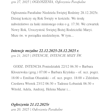
gru 27, 2025
|
OGŁOSZENIA
,
Ogłoszenia Parafialne
Ogłoszenia Parafialne Niedziela Świętej Rodziny 28.12.2025r.
Dzisiaj kończy się Rok Święty w kościele. We środę
nabożeństwo za łaski minionego roku o g. 17:30. We czwartek
Nowy Rok, Uroczystość Świętej Bożej Rodzicielki Maryi.
Msze św. w porządku niedzielnym. W tym...
Intencje mszalne 22.12.2025-28.12.2025 r.
gru 21, 2025
|
INTENCJE
,
INTENCJE MSZY ŚW.
GODZ. INTENCJA Poniedziałek 22/12 06:30 + Barbara
Kłoszewska (greg.) 07:00 + Barbara Kryńska – of. ucz. pogrz.
18:00 + Emilian Olszański – of. ucz. pogrz. 18:00 + Zdzisław,
Czesława Wtorek 23/12 06:30 + Tadeusz Łobasiuk 06:30 +
Witold, Adela, Andrzej, Helena Mazur i...
Ogłoszenia 21.12.2025r
gru 20, 2025
|
Ogłoszenia Parafialne