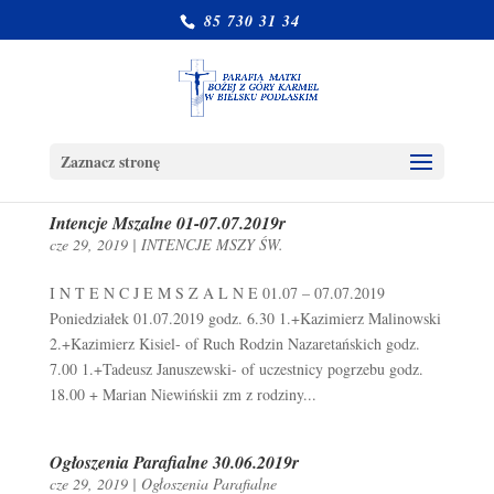
85 730 31 34
Zaznacz stronę
Intencje Mszalne 01-07.07.2019r
cze 29, 2019
|
INTENCJE MSZY ŚW.
I N T E N C J E M S Z A L N E 01.07 – 07.07.2019
Poniedziałek 01.07.2019 godz. 6.30 1.+Kazimierz Malinowski
2.+Kazimierz Kisiel- of Ruch Rodzin Nazaretańskich godz.
7.00 1.+Tadeusz Januszewski- of uczestnicy pogrzebu godz.
18.00 + Marian Niewińskii zm z rodziny...
Ogłoszenia Parafialne 30.06.2019r
cze 29, 2019
|
Ogłoszenia Parafialne