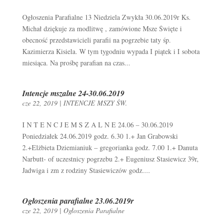
Ogłoszenia Parafialne 13 Niedziela Zwykła 30.06.2019r Ks.
Michał dziękuje za modlitwę , zamówione Msze Święte i
obecność przedstawicieli parafii na pogrzebie taty śp.
Kazimierza Kisiela. W tym tygodniu wypada I piątek i I sobota
miesiąca. Na prośbę parafian na czas...
Intencje mszalne 24-30.06.2019
cze 22, 2019
|
INTENCJE MSZY ŚW.
I N T E N C J E M S Z A L N E 24.06 – 30.06.2019
Poniedziałek 24.06.2019 godz. 6.30 1.+ Jan Grabowski
2.+Elżbieta Dziemianiuk – gregorianka godz. 7.00 1.+ Danuta
Narbutt- of uczestnicy pogrzebu 2.+ Eugeniusz Stasiewicz 39r,
Jadwiga i zm z rodziny Stasiewiczów godz....
Ogłoszenia parafialne 23.06.2019r
cze 22, 2019
|
Ogłoszenia Parafialne