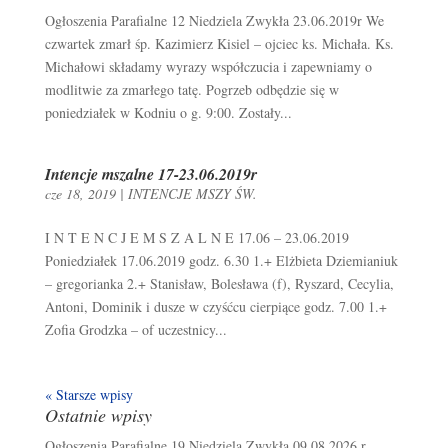
Ogłoszenia Parafialne 12 Niedziela Zwykła 23.06.2019r We
czwartek zmarł śp. Kazimierz Kisiel – ojciec ks. Michała. Ks.
Michałowi składamy wyrazy współczucia i zapewniamy o
modlitwie za zmarłego tatę. Pogrzeb odbędzie się w
poniedziałek w Kodniu o g. 9:00. Zostały...
Intencje mszalne 17-23.06.2019r
cze 18, 2019
|
INTENCJE MSZY ŚW.
I N T E N C J E M S Z A L N E 17.06 – 23.06.2019
Poniedziałek 17.06.2019 godz. 6.30 1.+ Elżbieta Dziemianiuk
– gregorianka 2.+ Stanisław, Bolesława (f), Ryszard, Cecylia,
Antoni, Dominik i dusze w czyśćcu cierpiące godz. 7.00 1.+
Zofia Grodzka – of uczestnicy...
« Starsze wpisy
Ostatnie wpisy
Ogłoszenia Parafialne 19 Niedziela Zwykła 09.08.2026 r.