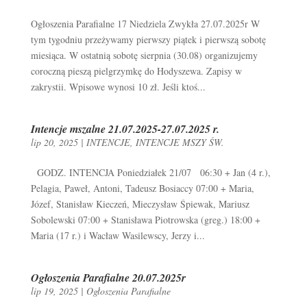
Ogłoszenia Parafialne 17 Niedziela Zwykła 27.07.2025r W
tym tygodniu przeżywamy pierwszy piątek i pierwszą sobotę
miesiąca. W ostatnią sobotę sierpnia (30.08) organizujemy
coroczną pieszą pielgrzymkę do Hodyszewa. Zapisy w
zakrystii. Wpisowe wynosi 10 zł. Jeśli ktoś...
Intencje mszalne 21.07.2025-27.07.2025 r.
lip 20, 2025
|
INTENCJE
,
INTENCJE MSZY ŚW.
GODZ. INTENCJA Poniedziałek 21/07 06:30 + Jan (4 r.),
Pelagia, Paweł, Antoni, Tadeusz Bosiaccy 07:00 + Maria,
Józef, Stanisław Kieczeń, Mieczysław Śpiewak, Mariusz
Sobolewski 07:00 + Stanisława Piotrowska (greg.) 18:00 +
Maria (17 r.) i Wacław Wasilewscy, Jerzy i...
Ogłoszenia Parafialne 20.07.2025r
lip 19, 2025
|
Ogłoszenia Parafialne