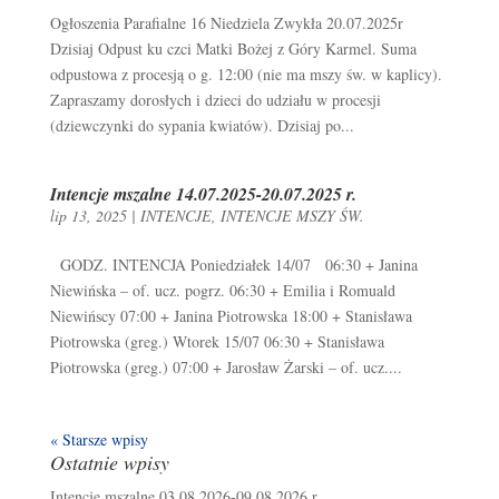
Ogłoszenia Parafialne 16 Niedziela Zwykła 20.07.2025r
Dzisiaj Odpust ku czci Matki Bożej z Góry Karmel. Suma
odpustowa z procesją o g. 12:00 (nie ma mszy św. w kaplicy).
Zapraszamy dorosłych i dzieci do udziału w procesji
(dziewczynki do sypania kwiatów). Dzisiaj po...
Intencje mszalne 14.07.2025-20.07.2025 r.
lip 13, 2025
|
INTENCJE
,
INTENCJE MSZY ŚW.
GODZ. INTENCJA Poniedziałek 14/07 06:30 + Janina
Niewińska – of. ucz. pogrz. 06:30 + Emilia i Romuald
Niewińscy 07:00 + Janina Piotrowska 18:00 + Stanisława
Piotrowska (greg.) Wtorek 15/07 06:30 + Stanisława
Piotrowska (greg.) 07:00 + Jarosław Żarski – of. ucz....
« Starsze wpisy
Ostatnie wpisy
Intencje mszalne 03.08.2026-09.08.2026 r.