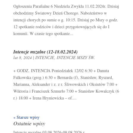
Ogłoszenia Parafialne 6 Niedziela Zwykła 11.02.2024r. Dzisiaj
obchodzimy Światowy Dzień Chorego. Nabożeństwo w
intencji chorych po sumie o g. 10:15. Dzisiaj po Mszy o godz.
12 spotkanie rodziców i dzieci przygotowujących się do I
komunii. W czasie tego spotkanie...
Intencje mszalne (12-18.02.2024)
lut 8, 2024
|
INTENCJE
,
INTENCJE MSZY ŚW.
+ GODZ. INTENCJA Poniedziałek 12/02 6:30 + Danuta
Falkowska (greg.) 6:30 + Bernarda (f), Stanisław, Ryszard,
Marianna, Aleksander i z. z r. Śliwowskich i Oksiutów 7:00 +
Wiktoria i Franciszek Szmurło 7:00 + Stanisław Kowalczyk (6
r.) 18:00 + Irena Hryniewicka – of....
« Starsze wpisy
Ostatnie wpisy
Intencje mszalne 03.08.2026-09.08.2026 r.