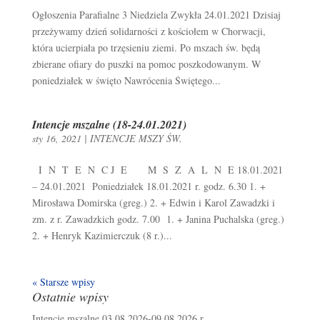
Ogłoszenia Parafialne 3 Niedziela Zwykła 24.01.2021 Dzisiaj
przeżywamy dzień solidarności z kościołem w Chorwacji,
która ucierpiała po trzęsieniu ziemi. Po mszach św. będą
zbierane ofiary do puszki na pomoc poszkodowanym. W
poniedziałek w święto Nawrócenia Świętego...
Intencje mszalne (18-24.01.2021)
sty 16, 2021
|
INTENCJE MSZY ŚW.
I N T E N C J E M S Z A L N E 18.01.2021
– 24.01.2021 Poniedziałek 18.01.2021 r. godz. 6.30 1. +
Mirosława Domirska (greg.) 2. + Edwin i Karol Zawadzki i
zm. z r. Zawadzkich godz. 7.00 1. + Janina Puchalska (greg.)
2. + Henryk Kazimierczuk (8 r.)...
« Starsze wpisy
Ostatnie wpisy
Intencje mszalne 03.08.2026-09.08.2026 r.