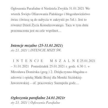
Ogłoszenia Parafialne 4 Niedziela Zwykła 31.01.2021 We
wtorek Święto Ofiarowania Pańskiego i błogosławieństwo
świec (świecę są do nabycia w zakrystii po 5zł.). Jest to
również Dzień Życia Konsekrowanego. Taca w tym dniu
przeznaczona jest na cele wspólnot...
Intencje mszalne (25-31.01.2021)
sty 23, 2021
|
INTENCJE MSZY ŚW.
I N T E N C J E M S Z A L N E 25.01.2021
– 31.01.2021 Poniedziałek 25.01.2021 r. godz. 6.30 1. +
Mirosława Domirska (greg.) 2. Dziękczynno-błagalna o
zdrowie i opiekę Matki Bożej dla Moniki Sicińskiej-
Jaworowskiej – of. pracownicy Suempolu godz....
Ogłoszenia parafialne 24.01.2021r
sty 23, 2021
|
Ogłoszenia Parafialne