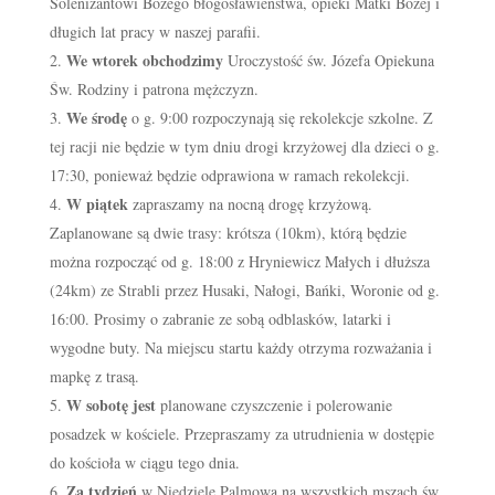
Solenizantowi Bożego błogosławieństwa, opieki Matki Bożej i
długich lat pracy w naszej parafii.
We wtorek obchodzimy
Uroczystość św. Józefa Opiekuna
Św. Rodziny i patrona mężczyzn.
We środę
o g. 9:00 rozpoczynają się rekolekcje szkolne. Z
tej racji nie będzie w tym dniu drogi krzyżowej dla dzieci o g.
17:30, ponieważ będzie odprawiona w ramach rekolekcji.
W piątek
zapraszamy na nocną drogę krzyżową.
Zaplanowane są dwie trasy: krótsza (10km), którą będzie
można rozpocząć od g. 18:00 z Hryniewicz Małych i dłuższa
(24km) ze Strabli przez Husaki, Nałogi, Bańki, Woronie od g.
16:00. Prosimy o zabranie ze sobą odblasków, latarki i
wygodne buty. Na miejscu startu każdy otrzyma rozważania i
mapkę z trasą.
W sobotę jest
planowane czyszczenie i polerowanie
posadzek w kościele. Przepraszamy za utrudnienia w dostępie
do kościoła w ciągu tego dnia.
Za tydzień
w Niedzielę Palmową na wszystkich mszach św.