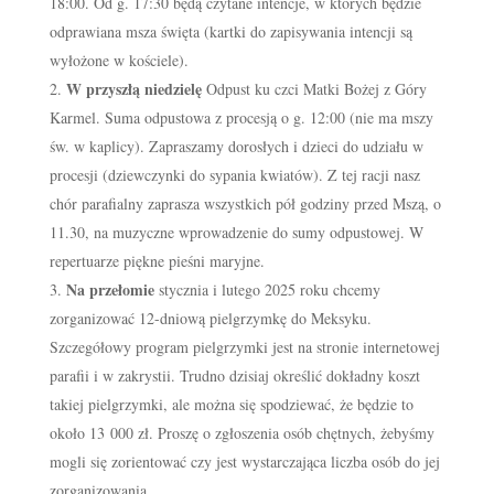
18:00. Od g. 17:30 będą czytane intencje, w których będzie
odprawiana msza święta (kartki do zapisywania intencji są
wyłożone w kościele).
W przyszłą niedzielę
Odpust ku czci Matki Bożej z Góry
Karmel. Suma odpustowa z procesją o g. 12:00 (nie ma mszy
św. w kaplicy). Zapraszamy dorosłych i dzieci do udziału w
procesji (dziewczynki do sypania kwiatów). Z tej racji nasz
chór parafialny zaprasza wszystkich pół godziny przed Mszą, o
11.30, na muzyczne wprowadzenie do sumy odpustowej. W
repertuarze piękne pieśni maryjne.
Na przełomie
stycznia i lutego 2025 roku chcemy
zorganizować 12-dniową pielgrzymkę do Meksyku.
Szczegółowy program pielgrzymki jest na stronie internetowej
parafii i w zakrystii. Trudno dzisiaj określić dokładny koszt
takiej pielgrzymki, ale można się spodziewać, że będzie to
około 13 000 zł. Proszę o zgłoszenia osób chętnych, żebyśmy
mogli się zorientować czy jest wystarczająca liczba osób do jej
zorganizowania.