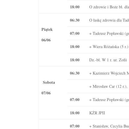
18:00
O zdrowie i Boże bł. dl
06:30
O łaskę zdrowia dla Tad
Piątek
07:00
+ Tadeusz Popławski (gr
06/06
18:00
+ Wiera Różańska (5 r.)
18:00
Dz.-bł. W 1 r. ur. Zofii
06:30
+ Kazimierz Wojciech M
Sobota
+ Mirosław Car (12 r.),
07/06
07:00
+ Tadeusz Popławski (gr
18:00
KŻR JPII
07:00
+ Stanisław, Cecylia Bu