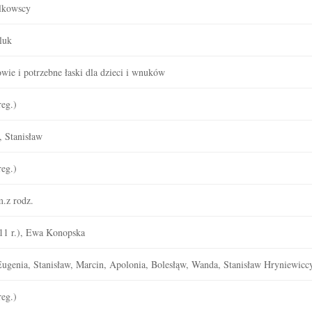
lkowscy
luk
owie i potrzebne łaski dla dzieci i wnuków
eg.)
, Stanisław
eg.)
.z rodz.
11 r.), Ewa Konopska
Eugenia, Stanisław, Marcin, Apolonia, Bolesłąw, Wanda, Stanisław Hryniewicc
eg.)