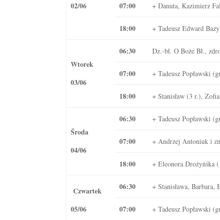
02/06
07:00
+ Danuta, Kazimierz Fa
18:00
+ Tadeusz Edward Bazy
06:30
Dz.-bł. O Boże Bł., zdr
Wtorek
07:00
+ Tadeusz Popławski (gr
03/06
18:00
+ Stanisław (3 r.), Zofia
06:30
+ Tadeusz Popławski (gr
Środa
07:00
+ Andrzej Antoniuk i zm
04/06
18:00
+ Eleonora Drożyńśka (
06:30
+ Stanisława, Barbara, 
Czwartek
05/06
07:00
+ Tadeusz Popławski (gr