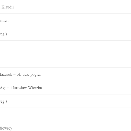
a Klaudii
eusza
eg.)
azuruk – of. ucz. pogrz.
 Agata i Jarosław Wierzba
eg.)
dlewscy