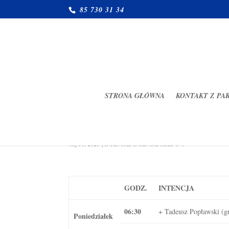
85 730 31 34
STRONA GŁÓWNA
KONTAKT Z PA
Intencje mszalne 02.06.2025-0
maj 31, 2025
|
INTENCJE
,
INTENCJE MSZY ŚW.
GODZ.
INTENCJA
06:30
+ Tadeusz Popławski (gr
Poniedziałek