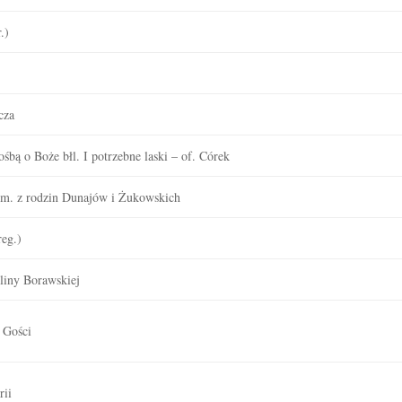
.)
cza
ośbą o Boże błl. I potrzebne laski – of. Córek
zm. z rodzin Dunajów i Żukowskich
eg.)
oliny Borawskiej
 Gości
rii