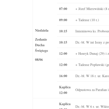
07:00
+ Józef Mierzwiński (8 r
09:00
+ Tadeusz (10 r.)
Niedziela
10:15
Imieninowa ks. Probosz
Zesłanie
10:15
Dz.-bł. W int Ireny z pr
Ducha
Świętego
12:00
+ Henryk Dunaj (29) i 
08/06
12:00
+ Tadeusz Popławski (gr
16:00
Dz.-bł. W 18 r. ur. Kar
Kaplica
Odpustowa za Parafian i
12:00
Kaplica
Dz.-bł. W 6 r. ur. Wikto