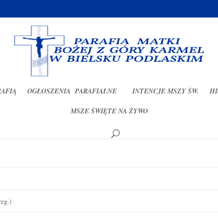
RAFIĄ
OGŁOSZENIA PARAFIALNE
INTENCJE MSZY ŚW.
HI
MSZE ŚWIĘTE NA ŻYWO
8.06.2025 r.
eg.)