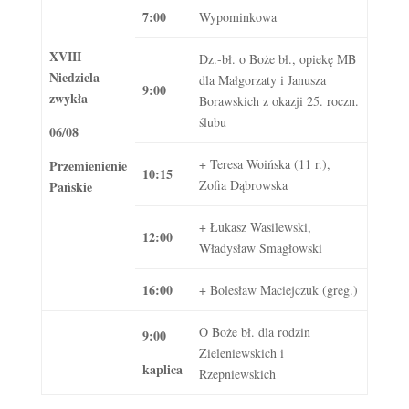
7:00
Wypominkowa
XVIII
Dz.-bł. o Boże bł., opiekę MB
Niedziela
dla Małgorzaty i Janusza
9:00
zwykła
Borawskich z okazji 25. roczn.
ślubu
06/08
+ Teresa Woińska (11 r.),
Przemienienie
10:15
Zofia Dąbrowska
Pańskie
+ Łukasz Wasilewski,
12:00
Władysław Smagłowski
16:00
+ Bolesław Maciejczuk (greg.)
O Boże bł. dla rodzin
9:00
Zieleniewskich i
kaplica
Rzepniewskich