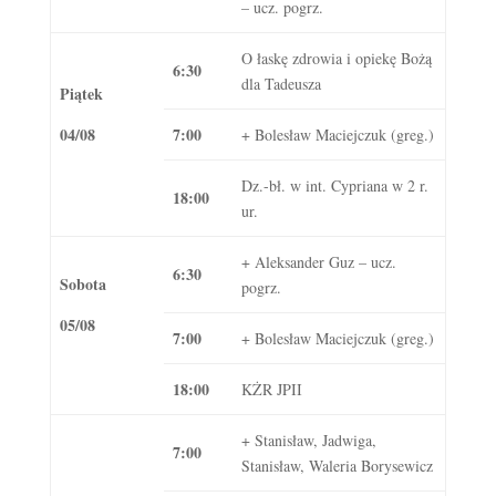
– ucz. pogrz.
O łaskę zdrowia i opiekę Bożą
6:30
dla Tadeusza
Piątek
04/08
7:00
+ Bolesław Maciejczuk (greg.)
Dz.-bł. w int. Cypriana w 2 r.
18:00
ur.
+ Aleksander Guz – ucz.
6:30
Sobota
pogrz.
05/08
7:00
+ Bolesław Maciejczuk (greg.)
18:00
KŻR JPII
+ Stanisław, Jadwiga,
7:00
Stanisław, Waleria Borysewicz