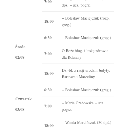
7:00
dpś) – ucz. pogrz.
+ Bolesław Maciejczuk (rozp.
18:00
greg.)
6:30
+ Bolesław Maciejczuk (greg.)
Środa
O Boże błog. i łaskę zdrowia
7:00
02/08
dla Roksany
Dz.-bł. z racji urodzin Judyty,
18:00
Bartosza i Marceliny
6:30
+ Bolesław Maciejczuk (greg.)
Czwartek
+ Maria Grabowska – ucz.
7:00
03/08
pogrz.
+ Wanda Marcińczuk (30 dpś.)
18:00