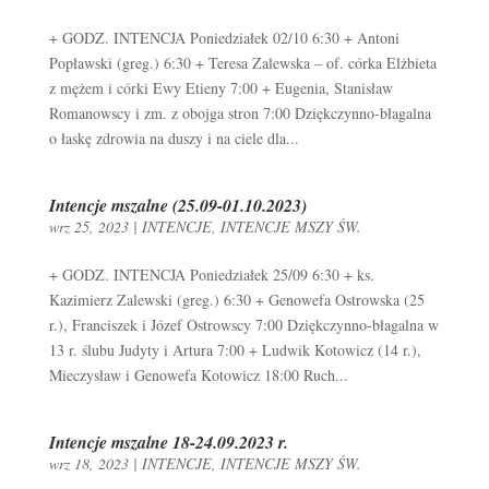
+ GODZ. INTENCJA Poniedziałek 02/10 6:30 + Antoni
Popławski (greg.) 6:30 + Teresa Zalewska – of. córka Elżbieta
z mężem i córki Ewy Etieny 7:00 + Eugenia, Stanisław
Romanowscy i zm. z obojga stron 7:00 Dziękczynno-błagalna
o łaskę zdrowia na duszy i na ciele dla...
Intencje mszalne (25.09-01.10.2023)
wrz 25, 2023
|
INTENCJE
,
INTENCJE MSZY ŚW.
+ GODZ. INTENCJA Poniedziałek 25/09 6:30 + ks.
Kazimierz Zalewski (greg.) 6:30 + Genowefa Ostrowska (25
r.), Franciszek i Józef Ostrowscy 7:00 Dziękczynno-błagalna w
13 r. ślubu Judyty i Artura 7:00 + Ludwik Kotowicz (14 r.),
Mieczysław i Genowefa Kotowicz 18:00 Ruch...
Intencje mszalne 18-24.09.2023 r.
wrz 18, 2023
|
INTENCJE
,
INTENCJE MSZY ŚW.