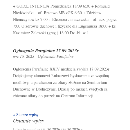
+ GODZ. INTENCJA Poniedziałek 18/09 6:30 + Romuald
Niedźwiedki – of. Bractwo MB zGK 6:30 + Zdzisław
Niemczynowicz 7:00 + Eleonora Januszewska – of. ucz. pogrz.
7:00 O zdrowie duchowe i fizyczne dla Eugeniusza 18:00 + ks.
Kazimierz Zalewski (greg.) 18:00 Dz.-bł. w 1....
Ogłoszenia Parafialne 17.09.2023r
wrz 16, 2023
|
Ogłoszenia Parafialne
Ogłoszenia Parafialne XXIV niedziela zwykła 17.09.2023r
Dziękujemy alumnowi Łukaszowi Łyskawemu za wspólną
modlitwę, a parafianom za ofiary złożone na Seminarium
Duchowne w Drohiczynie. Dzisiaj po mszach świętych są
zbierane ofiary do puszek na Centrum Informacji...
« Starsze wpisy
Ostatnie wpisy
Intencje mszalne 03.08.2026-09.08.2026 r.