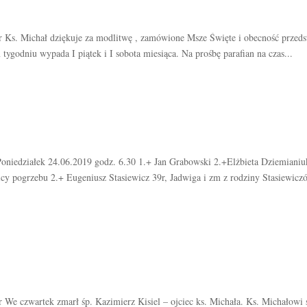
r Ks. Michał dziękuje za modlitwę , zamówione Msze Święte i obecność przedst
 tygodniu wypada I piątek i I sobota miesiąca. Na prośbę parafian na czas...
niedziałek 24.06.2019 godz. 6.30 1.+ Jan Grabowski 2.+Elżbieta Dziemianiu
icy pogrzebu 2.+ Eugeniusz Stasiewicz 39r, Jadwiga i zm z rodziny Stasiewicz
r We czwartek zmarł śp. Kazimierz Kisiel – ojciec ks. Michała. Ks. Michałowi