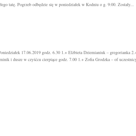
go tatę. Pogrzeb odbędzie się w poniedziałek w Kodniu o g. 9:00. Zostały...
niedziałek 17.06.2019 godz. 6.30 1.+ Elżbieta Dziemianiuk – gregorianka 2.
minik i dusze w czyśćcu cierpiące godz. 7.00 1.+ Zofia Grodzka – of uczestnicy