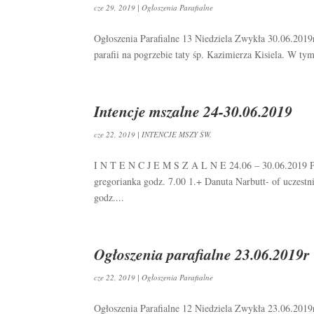
cze 29, 2019
|
Ogłoszenia Parafialne
Ogłoszenia Parafialne 13 Niedziela Zwykła 30.06.2019
parafii na pogrzebie taty śp. Kazimierza Kisiela. W tym
Intencje mszalne 24-30.06.2019
cze 22, 2019
|
INTENCJE MSZY ŚW.
I N T E N C J E M S Z A L N E 24.06 – 30.06.2019 Po
gregorianka godz. 7.00 1.+ Danuta Narbutt- of uczestn
godz....
Ogłoszenia parafialne 23.06.2019r
cze 22, 2019
|
Ogłoszenia Parafialne
Ogłoszenia Parafialne 12 Niedziela Zwykła 23.06.2019