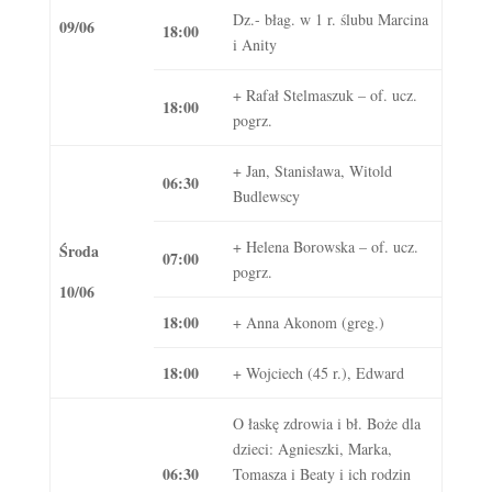
Dz.- błag. w 1 r. ślubu Marcina
09/06
18:00
i Anity
+ Rafał Stelmaszuk – of. ucz.
18:00
pogrz.
+ Jan, Stanisława, Witold
06:30
Budlewscy
+ Helena Borowska – of. ucz.
Środa
07:00
pogrz.
10/06
18:00
+ Anna Akonom (greg.)
18:00
+ Wojciech (45 r.), Edward
O łaskę zdrowia i bł. Boże dla
dzieci: Agnieszki, Marka,
06:30
Tomasza i Beaty i ich rodzin