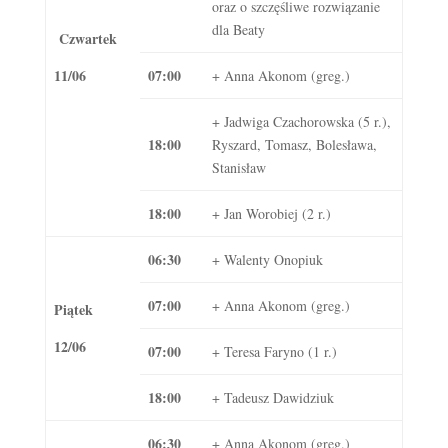
oraz o szczęśliwe rozwiązanie
dla Beaty
Czwartek
11/06
07:00
+ Anna Akonom (greg.)
+ Jadwiga Czachorowska (5 r.),
18:00
Ryszard, Tomasz, Bolesława,
Stanisław
18:00
+ Jan Worobiej (2 r.)
06:30
+ Walenty Onopiuk
07:00
+ Anna Akonom (greg.)
Piątek
12/06
07:00
+ Teresa Faryno (1 r.)
18:00
+ Tadeusz Dawidziuk
06:30
+ Anna Akonom (greg.)