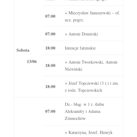
+ Mieczysław Januszewski – of.
07:00
ucz. pogrz.
07:00
+ Antoni Domirski
18:00
Intencje fatimskie
Sobota
13/06
+ Antoni Tworkowski, Antoni
18:00
Niewiński
+ Józef Topczewski (3 r.) i zm.
18:00
z rodz. Topczewskich
Dz.- błag. w 1 r. ślubu
07:00
Aleksandry i Adama
Zimnochów
+ Katarzyna, Józef, Henryk