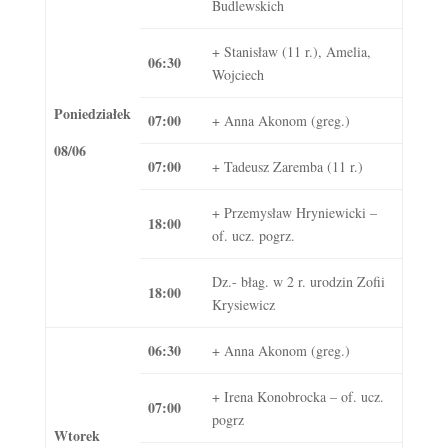
Budlewskich
+ Stanisław (11 r.), Amelia,
06:30
Wojciech
Poniedziałek
07:00
+ Anna Akonom (greg.)
08/06
07:00
+ Tadeusz Zaremba (11 r.)
+ Przemysław Hryniewicki –
18:00
of. ucz. pogrz.
Dz.- błag. w 2 r. urodzin Zofii
18:00
Krysiewicz
06:30
+ Anna Akonom (greg.)
+ Irena Konobrocka – of. ucz.
07:00
pogrz
Wtorek