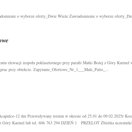
adomienie o wyborze oferty_Dwie Wieże Zawiadomienie o wyborze oferty_Duż
towe
tu elewacji zespołu poklasztornego przy parafii Matki Bożej z Góry Karmel 
 prac przy obiekcie. Zapytanie_Ofertowe_Nr_1___Male_Patio_...
Acapulco-12 dni Przewidywany termin w okresie od 25.01 do 09.02.2025r Kos
.B. z Góry Karmel lub tel. 606 763 294 DZIEŃ 1 PRZELOT Zbiórka uczestnikó