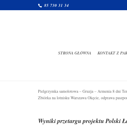
85 730 31 34
STRONA GŁÓWNA
KONTAKT Z PA
Pielgrzymka do Gruzji i Armenii 29
paź 5, 2024
|
Uroczystości parafialne
Pielgrzymka samolotowa – Gruzja – Armenia 8
Zbiórka na lotnisku Warszawa Okęcie, odprawa pasz
Wyniki przetargu projektu Polski Ł