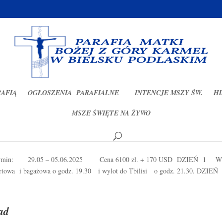
RAFIĄ
OGŁOSZENIA PARAFIALNE
INTENCJE MSZY ŚW.
HI
MSZE ŚWIĘTE NA ŻYWO
.05- 05.06.2025r
 dni Termin: 29.05 – 05.06.2025 Cena 6100 zł. + 170 USD DZIEŃ 1
portowa i bagażowa o godz. 19.30 i wylot do Tbilisi o godz. 21.30. DZIEŃ
ad