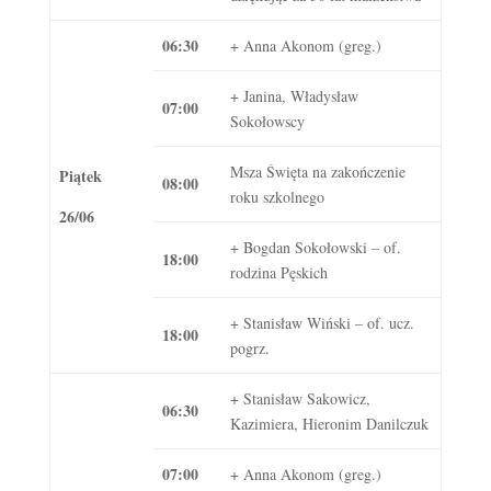
06:30
+ Anna Akonom (greg.)
+ Janina, Władysław
07:00
Sokołowscy
Msza Święta na zakończenie
Piątek
08:00
roku szkolnego
26/06
+ Bogdan Sokołowski – of.
18:00
rodzina Pęskich
+ Stanisław Wiński – of. ucz.
18:00
pogrz.
+ Stanisław Sakowicz,
06:30
Kazimiera, Hieronim Danilczuk
07:00
+ Anna Akonom (greg.)