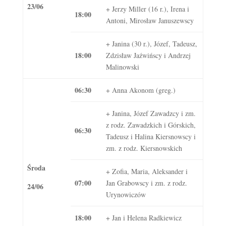
23/06
+ Jerzy Miller (16 r.), Irena i
18:00
Antoni, Mirosław Januszewscy
+ Janina (30 r.), Józef, Tadeusz,
18:00
Zdzisław Jaźwińscy i Andrzej
Malinowski
06:30
+ Anna Akonom (greg.)
+ Janina, Józef Zawadzcy i zm.
z rodz. Zawadzkich i Górskich,
06:30
Tadeusz i Halina Kiersnowscy i
zm. z rodz. Kiersnowskich
Środa
+ Zofia, Maria, Aleksander i
07:00
Jan Grabowscy i zm. z rodz.
24/06
Urynowiczów
18:00
+ Jan i Helena Radkiewicz