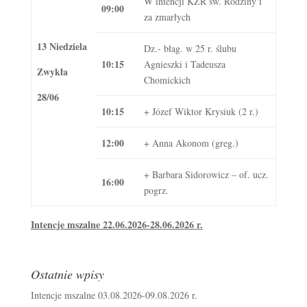
W intencji KŻR św. Rodziny i
09:00
za zmarłych
13 Niedziela
Dz.- błag. w 25 r. ślubu
10:15
Agnieszki i Tadeusza
Zwykła
Chomickich
28/06
10:15
+ Józef Wiktor Krysiuk (2 r.)
12:00
+ Anna Akonom (greg.)
+ Barbara Sidorowicz – of. ucz.
16:00
pogrz.
Intencje mszalne 22.06.2026-28.06.2026 r.
Ostatnie wpisy
Intencje mszalne 03.08.2026-09.08.2026 r.