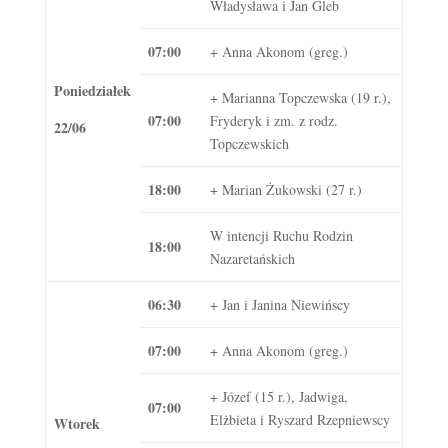
Władysława i Jan Gleb
07:00
+ Anna Akonom (greg.)
Poniedziałek
+ Marianna Topczewska (19 r.),
07:00
Fryderyk i zm. z rodz.
22/06
Topczewskich
18:00
+ Marian Żukowski (27 r.)
W intencji Ruchu Rodzin
18:00
Nazaretańskich
06:30
+ Jan i Janina Niewińscy
07:00
+ Anna Akonom (greg.)
+ Józef (15 r.), Jadwiga,
07:00
Elżbieta i Ryszard Rzepniewscy
Wtorek