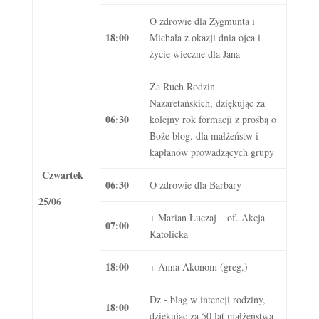
O zdrowie dla Zygmunta i
18:00
Michała z okazji dnia ojca i
życie wieczne dla Jana
Za Ruch Rodzin
Nazaretańskich, dziękując za
06:30
kolejny rok formacji z prośbą o
Boże błog. dla małżeństw i
kapłanów prowadzących grupy
Czwartek
06:30
O zdrowie dla Barbary
25/06
+ Marian Łuczaj – of. Akcja
07:00
Katolicka
18:00
+ Anna Akonom (greg.)
Dz.- błag w intencji rodziny,
18:00
dziękując za 50 lat małżeństwa