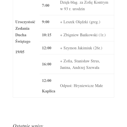
Dzięk-błag. za Zofię Kontrym
7:00
w 93 r. urodzin
Uroczystość
9:00
+ Leszek Olędzki (greg.)
Zesłania
Ducha
10:15
+ Zbigniew Bańkowski (1r.)
Świętego
12:00
+ Szymon Jakimiuk (26r.)
19/05
+ Zofia, Stanisław Strus,
16:00
Janina, Andrzej Szewała
12:00
Odpust: Hryniewicze Małe
Kaplica
Ostatnie wpisy