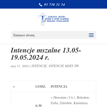
85 730 31 34
Zaznacz stronę
Intencje mszalne 13.05-
19.05.2024 r.
maj 11, 2024
|
INTENCJE
,
INTENCJE MSZY ŚW.
+
GODZ.
INTENCJA
+ Hieronim (11r.), Bolesław,
Zofia, Zdzisław, Kazimiera,
6:30