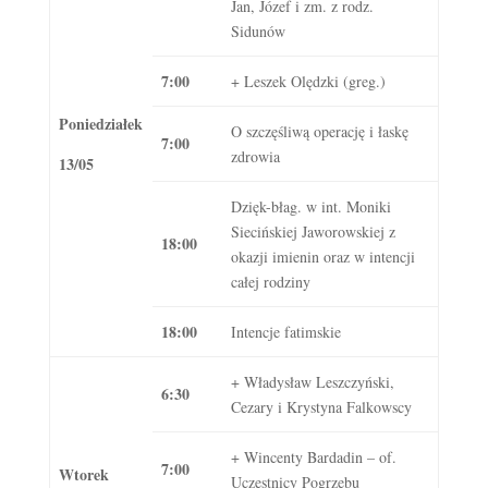
Jan, Józef i zm. z rodz.
Sidunów
7:00
+ Leszek Olędzki (greg.)
Poniedziałek
O szczęśliwą operację i łaskę
7:00
zdrowia
13/05
Dzięk-błag. w int. Moniki
Siecińskiej Jaworowskiej z
18:00
okazji imienin oraz w intencji
całej rodziny
18:00
Intencje fatimskie
+ Władysław Leszczyński,
6:30
Cezary i Krystyna Falkowscy
+ Wincenty Bardadin – of.
7:00
Wtorek
Uczestnicy Pogrzebu