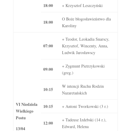
18:00
+ Krzysztof Leszczyński
O Boże błogosławieństwo dla
18:00
Karoliny
+ Teodor, Leokadia Snarscy,
07:00
Krzysztof, Wincenty, Anna,
Ludwik Jarosławscy
+ Zygmunt Pietrzykowski
09:00
(greg.)
W intencji Ruchu Rodzin
10:15
Nazaretańskich
VI Niedziela
10:15
+ Antoni Tworkowski (3 r.)
Wielkiego
Postu
+ Tadeusz Izdebski (14 r.),
12:00
Edward, Helena
13/04