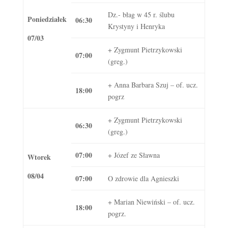
Dz.- błag w 45 r. ślubu
Poniedziałek
06:30
Krystyny i Henryka
07/03
+ Zygmunt Pietrzykowski
07:00
(greg.)
+ Anna Barbara Szuj – of. ucz.
18:00
pogrz
+ Zygmunt Pietrzykowski
06:30
(greg.)
07:00
+ Józef ze Sławna
Wtorek
08/04
07:00
O zdrowie dla Agnieszki
+ Marian Niewiński – of. ucz.
18:00
pogrz.