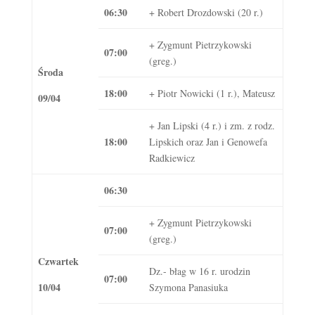
06:30
+ Robert Drozdowski (20 r.)
+ Zygmunt Pietrzykowski
07:00
(greg.)
Środa
18:00
+ Piotr Nowicki (1 r.), Mateusz
09/04
+ Jan Lipski (4 r.) i zm. z rodz.
18:00
Lipskich oraz Jan i Genowefa
Radkiewicz
06:30
+ Zygmunt Pietrzykowski
07:00
(greg.)
Czwartek
Dz.- błag w 16 r. urodzin
07:00
10/04
Szymona Panasiuka