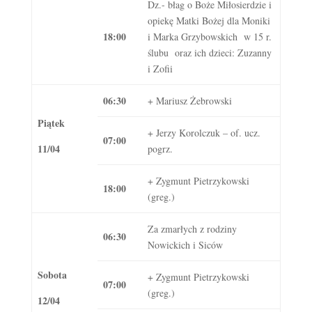
Dz.- błag o Boże Miłosierdzie i
opiekę Matki Bożej dla Moniki
18:00
i Marka Grzybowskich w 15 r.
ślubu oraz ich dzieci: Zuzanny
i Zofii
06:30
+ Mariusz Żebrowski
Piątek
+ Jerzy Korolczuk – of. ucz.
07:00
11/04
pogrz.
+ Zygmunt Pietrzykowski
18:00
(greg.)
Za zmarłych z rodziny
06:30
Nowickich i Siców
Sobota
+ Zygmunt Pietrzykowski
07:00
(greg.)
12/04