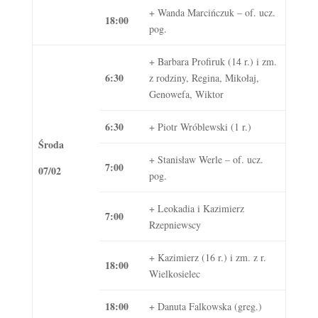
+ Wanda Marcińczuk – of. ucz.
18:00
pog.
+ Barbara Profiruk (14 r.) i zm.
6:30
z rodziny, Regina, Mikołaj,
Genowefa, Wiktor
6:30
+ Piotr Wróblewski (1 r.)
Środa
+ Stanisław Werle – of. ucz.
7:00
07/02
pog.
+ Leokadia i Kazimierz
7:00
Rzepniewscy
+ Kazimierz (16 r.) i zm. z r.
18:00
Wielkosielec
18:00
+ Danuta Falkowska (greg.)