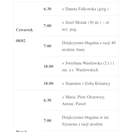
6:30
+ Danuta Falkowska (greg.)
+ Józef Misiuk (30 dz.) – of.
7:00
ucz. pog.
Czwartek
08/02
Dziękczynno-błagalna z racji 40
7:00
urodzin Anny
+ Swietłana Wasilewska (2 r.) i
18:00
zm. z r. Wasilewskich
18:00
+ Stanisław i Zofia Różańscy
+ Maria, Piotr Olszewscy,
6:30
Antoni, Paweł
Dziękczynno-błagalna w int.
7:00
Szymona z racji urodzin
Piątek