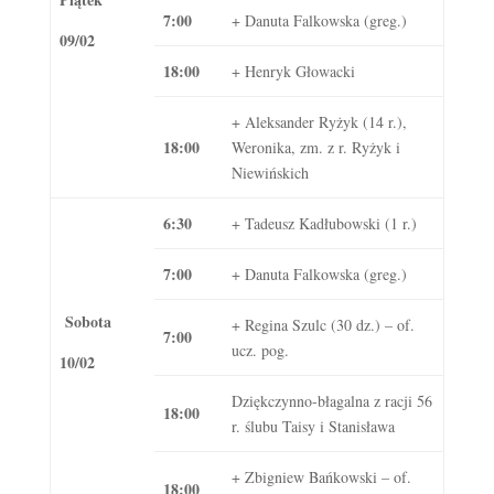
7:00
+ Danuta Falkowska (greg.)
09/02
18:00
+ Henryk Głowacki
+ Aleksander Ryżyk (14 r.),
18:00
Weronika, zm. z r. Ryżyk i
Niewińskich
6:30
+ Tadeusz Kadłubowski (1 r.)
7:00
+ Danuta Falkowska (greg.)
Sobota
+ Regina Szulc (30 dz.) – of.
7:00
ucz. pog.
10/02
Dziękczynno-błagalna z racji 56
18:00
r. ślubu Taisy i Stanisława
+ Zbigniew Bańkowski – of.
18:00