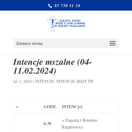
85 730 31 34
Zaznacz stronę
Intencje mszalne (04-
11.02.2024)
lut 3, 2024
|
INTENCJE
,
INTENCJE MSZY ŚW.
+
GODZ.
INTENCJA
+ Eugenia i Bolesław
6:30
Rzepniewscy