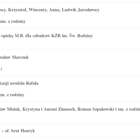
rscy, Krzysztof, Wincenty, Anna, Ludwik Jarosławscy
 zm. z rodziny
 i opiekę M.B. dla członków KŻR im. Św. Rodziny
Czesław Marczuk
.)
kazji urodzin Rafała
zm. z rodziny
esław Misiuk, Krystyna i Antoni Zimnoch, Roman Szpakowski i zm. z rodzi
 – of. brat Henryk