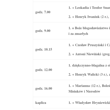
1. + Leokadia i Teodor Sna
godz. 7.00
2. + Henryk Iwaniuk (2 r.),
1. o Boże błogosławieństwo
godz. 9.00
i za zmarłych
1. + Czesław Pruszyński i 
godz. 10.15
2. + Antoni Niewiński (greg
1. dziękczynno-błagalna z o
godz. 12.00
2. + Henryk Walicki (3 r.), 
1. + Marianna (12 r.), Bol
godz. 16.00
Misiuków i Nierodów
kaplica
1. + Władysław Hryniewicki