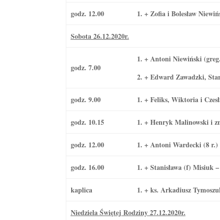
godz. 12.00
1. + Zofia i Bolesław Niewi
Sobota 26.12.2020r.
1. + Antoni Niewiński (greg
godz. 7.00
2. + Edward Zawadzki, Stan
godz. 9.00
1. + Feliks, Wiktoria i Cze
godz. 10.15
1. + Henryk Malinowski i z
godz. 12.00
1. + Antoni Wardecki (8 r.)
godz. 16.00
1. + Stanisława (f) Misiuk 
kaplica
1. + ks. Arkadiusz Tymoszu
Niedziela Świętej Rodziny 27.12.2020r.