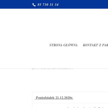
85 730 31 34
STRONA GŁÓWNA
KONTAKT Z PA
Intencje mszalne 21-27.12. 20
gru 19, 2020
|
INTENCJE MSZY ŚW.
Poniedziałek 21.12.2020r.