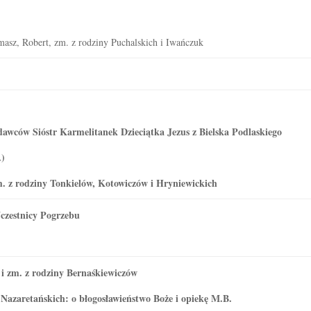
)
asz, Robert, zm. z rodziny Puchalskich i Iwańczuk
dawców Sióstr Karmelitanek Dzieciątka Jezus z Bielska Podlaskiego
.)
 zm. z rodziny Tonkielów, Kotowiczów i Hryniewickich
czestnicy Pogrzebu
 i zm. z rodziny Bernaśkiewiczów
 Nazaretańskich: o błogosławieństwo Boże i opiekę M.B.