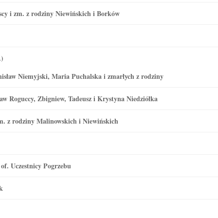
ńscy i zm. z rodziny Niewińskich i Borków
.)
isław Niemyjski, Maria Puchalska i zmarłych z rodziny
sław Roguccy, Zbigniew, Tadeusz i Krystyna Niedziółka
m. z rodziny Malinowskich i Niewińskich
– of. Uczestnicy Pogrzebu
k