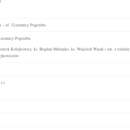
a
)
 – of. Uczestnicy Pogrzebu
czestnicy Pogrzebu
enryk Kolejkowicz, ks. Bogdan Mutianko, ks. Wojciech Wasak i zm. z rodziny
lejkowiczów
r.)
)