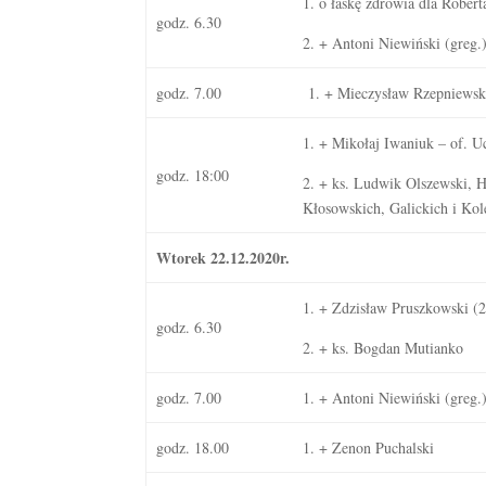
1. o łaskę zdrowia dla Robert
godz. 6.30
2. + Antoni Niewiński (greg.
godz. 7.00
1. + Mieczysław Rzepniewski
1. + Mikołaj Iwaniuk – of. U
godz. 18:00
2. + ks. Ludwik Olszewski, H
Kłosowskich, Galickich i Ko
Wtorek 22.12.2020r.
1. + Zdzisław Pruszkowski (2 
godz. 6.30
2. + ks. Bogdan Mutianko
godz. 7.00
1. + Antoni Niewiński (greg.
godz. 18.00
1. + Zenon Puchalski