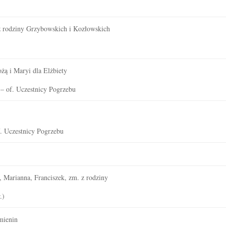
 z rodziny Grzybowskich i Kozłowskich
ożą i Maryi dla Elżbiety
 – of. Uczestnicy Pogrzebu
)
. Uczestnicy Pogrzebu
, Marianna, Franciszek, zm. z rodziny
.)
mienin