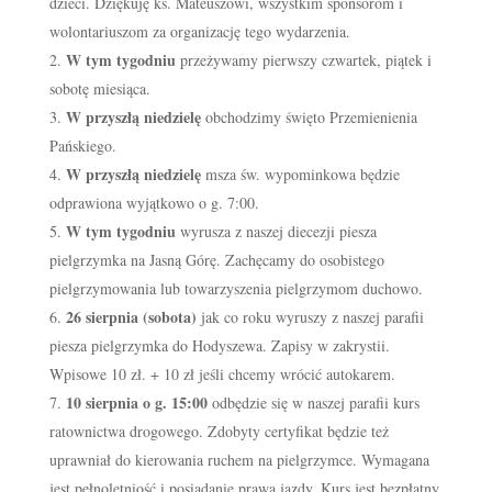
dzieci. Dziękuję ks. Mateuszowi, wszystkim sponsorom i
wolontariuszom za organizację tego wydarzenia.
W tym tygodniu
przeżywamy pierwszy czwartek, piątek i
sobotę miesiąca.
W przyszłą niedzielę
obchodzimy święto Przemienienia
Pańskiego.
W przyszłą niedzielę
msza św. wypominkowa będzie
odprawiona wyjątkowo o g. 7:00.
W tym tygodniu
wyrusza z naszej diecezji piesza
pielgrzymka na Jasną Górę. Zachęcamy do osobistego
pielgrzymowania lub towarzyszenia pielgrzymom duchowo.
26 sierpnia (sobota)
jak co roku wyruszy z naszej parafii
piesza pielgrzymka do Hodyszewa. Zapisy w zakrystii.
Wpisowe 10 zł. + 10 zł jeśli chcemy wrócić autokarem.
10 sierpnia o g. 15:00
odbędzie się w naszej parafii kurs
ratownictwa drogowego. Zdobyty certyfikat będzie też
uprawniał do kierowania ruchem na pielgrzymce. Wymagana
jest pełnoletniość i posiadanie prawa jazdy. Kurs jest bezpłatny,