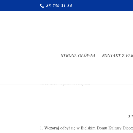
85 730 31 34
STRONA GŁÓWNA
KONTAKT Z PA
Ogłoszenia parafialne 23.04.
kwi 22, 2023
|
Ogłoszenia Parafialne
3 
Wczoraj
odbył się w Bielskim Domu Kultury Diecez