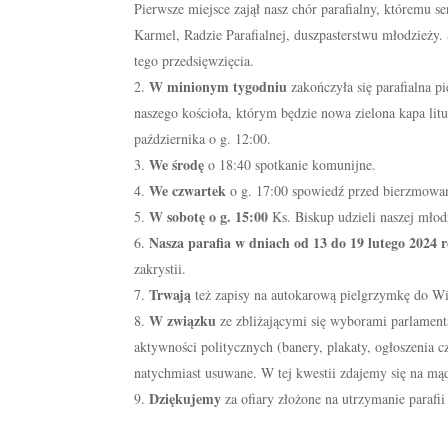
Pierwsze miejsce zajął nasz chór parafialny, któremu
Karmel, Radzie Parafialnej, duszpasterstwu młodzież
tego przedsięwzięcia.
W minionym tygodniu
zakończyła się parafialna 
naszego kościoła, którym będzie nowa zielona kapa li
października o g. 12:00.
We środę
o 18:40 spotkanie komunijne.
We czwartek
o g. 17:00 spowiedź przed bierzmowa
W sobotę o g. 15:00
Ks. Biskup udzieli naszej mło
Nasza parafia w dniach od 13 do 19 lutego 2024
zakrystii.
Trwają
też zapisy na autokarową pielgrzymkę do W
W związku
ze zbliżającymi się wyborami parlament
aktywności politycznych (banery, plakaty, ogłoszenia c
natychmiast usuwane. W tej kwestii zdajemy się na mąd
Dziękujemy
za ofiary złożone na utrzymanie parafii 