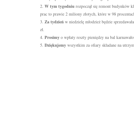
W tym tygodniu
rozpoczął się remont budynków kla
prac to prawie 2 miliony złotych, które w 98 procenta
Za tydzień
w niedzielę młodzież będzie sprzedawała
zł.
Prosimy
o wpłaty reszty pieniędzy na bal karnawał
Dziękujemy
wszystkim za ofiary składane na utrzyma