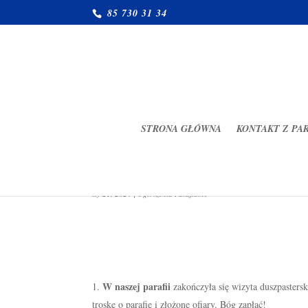
85 730 31 34
STRONA GŁÓWNA
KONTAKT Z PA
Ogłoszenia Parafialne 21.01.
sty 21, 2024
|
Ogłoszenia Parafialne
W naszej parafii
zakończyła się wizyta duszpasters
troskę o parafię i złożone ofiary. Bóg zapłać!