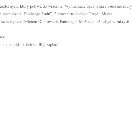
sztornych, który potrwa do września. Wymieniane będą tynki i osuszane mury
ch pochodzą z „Polskiego Ładu”, 2 procent to dotacja Urzędu Miasta.
 świece przed świętem Ofiarowania Pańskiego. Można je też nabyć w zakrystii
owy.
nie parafii i kościoła. Bóg zapłać !