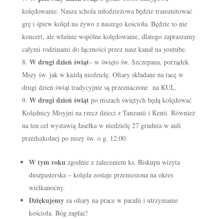
kolędowanie. Nasza schola młodzieżowa będzie transmitować
grę i śpiew kolęd na żywo z naszego kościoła. Będzie to nie
koncert, ale właśnie wspólne kolędowanie, dlatego zapraszamy
całymi rodzinami do łączności przez nasz kanał na youtube.
W drugi dzień świąt
– w święto św. Szczepana, porządek
Mszy św. jak w każdą niedzielę. Ofiary składane na tacę w
drugi dzień świąt tradycyjnie są przeznaczone na KUL.
W drugi dzień świąt
po mszach świętych będą kolędować
Kolędnicy Misyjni na rzecz dzieci z Tanzanii i Kenii. Również
na ten cel wystawią Jasełka w niedzielę 27 grudnia w auli
przedszkolnej po mszy św. o g. 12:00.
W tym roku
zgodnie z zaleceniem ks. Biskupa wizyta
duszpasterska – kolęda zostaje przeniesiona na okres
wielkanocny.
Dziękujemy
za ofiary na prace w parafii i utrzymanie
kościoła. Bóg zapłać!