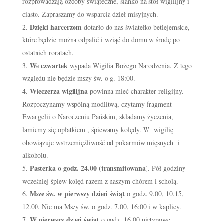
rozprowadzają ozdoby świąteczne, sianko na stół wigilijny i
ciasto. Zapraszamy do wsparcia dzieł misyjnych.
Dzięki harcerzom
dotarło do nas światełko betlejemskie,
które będzie można odpalić i wziąć do domu w środę po
ostatnich roratach.
We czwartek
wypada Wigilia Bożego Narodzenia. Z tego
względu nie będzie mszy św. o g. 18:00.
Wieczerza wigilijna
powinna mieć charakter religijny.
Rozpoczynamy wspólną modlitwą, czytamy fragment
Ewangelii o Narodzeniu Pańskim, składamy życzenia,
łamiemy się opłatkiem , śpiewamy kolędy. W wigilię
obowiązuje wstrzemięźliwość od pokarmów mięsnych i
alkoholu.
Pasterka o godz. 24.00 (transmitowana)
. Pół godziny
wcześniej śpiew kolęd razem z naszym chórem i scholą.
Msze św. w pierwszy dzień świąt
o godz. 9.00, 10.15,
12.00. Nie ma Mszy św. o godz. 7.00, 16:00 i w kaplicy.
W pierwszy dzień świąt
o godz. 16.00 nietypowe