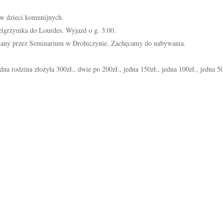
ów dzieci komunijnych.
ielgrzymka do Lourdes. Wyjazd o g. 3:00.
wydany przez Seminarium w Drohiczynie. Zachęcamy do nabywania.
.
dna rodzina złożyła 300zł., dwie po 200zł., jedna 150zł., jedna 100zł., jedna 5