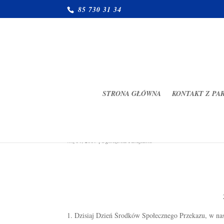
85 730 31 34
STRONA GŁÓWNA
KONTAKT Z PA
Ogłoszenia Parafialne 15.09.
wrz 14, 2019
|
Ogłoszenia Parafialne
Dzisiaj Dzień Środków Społecznego Przekazu, w nas