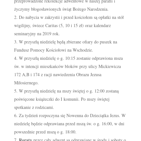
przeprowadzone rekolekcje adwentowe w naszej parafii i
życzymy błogosławionych świąt Bożego Narodzenia.
Do nabycia w zakrystii i przed kościołem są opłatki na stół
wigilijny, świece Caritas (5, 10 i 15 zł) oraz kalendarz
seminaryjny na 2019 rok.
W przyszłą niedzielę będą zbierane ofiary do puszek na
Fundusz Pomocy Kościołowi na Wschodzie.
W przyszłą niedzielę o g. 10:15 zostanie odprawiona msza
św. w intencji mieszkańców bloków przy ulicy Mickiewicza
172 A,B i 174 z racji nawiedzenia Obrazu Jezusa
Miłosiernego.
W przyszłą niedzielę na mszy świętej o g. 12:00 zostaną
poświęcone książeczki do I komunii. Po mszy świętej
spotkanie z rodzicami.
Za tydzień rozpoczyna się Nowenna do Dzieciątka Jezus. W
niedzielę będzie odprawiana przed mszą św. o g. 16:00, w dni
powszednie przed mszą o g. 18:00.
Roraty
przez cały adwent są odprawiane w środy i soboty o