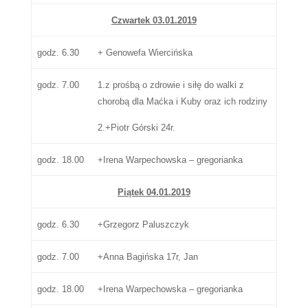
Czwartek 03.01.2019
godz. 6.30
+ Genowefa Wiercińska
godz. 7.00
1.z prośbą o zdrowie i siłę do walki z
chorobą dla Maćka i Kuby oraz ich rodziny
2.+Piotr Górski 24r.
godz. 18.00
+Irena Warpechowska – gregorianka
Piątek
04
.
01
.
201
9
godz. 6.30
+Grzegorz Paluszczyk
godz. 7.00
+Anna Bagińska 17r, Jan
godz. 18.00
+Irena Warpechowska – gregorianka