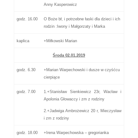
Anny Kasperowicz
godz. 16.00
O Boże bł, i potrzebne łaski dla dzieci i ich
rodzin :Iwony i Małgorzaty i Marka
kaplica
+Miłkowski Marian
Środa 02.01.2019
godz. 6.30
+Marian Warpechowski i dusze w czyśćcu
cierpiące
godz. 7.00
1.+Stanisław Sienkiewicz 23r, Wacław i
Apolonia Głowaccy i zm z rodziny
2.+Jadwiga Ambrożewicz 20 r, Mieczysław
i zm z rodziny
godz. 18.00
+Irena Warpechowska – gregorianka