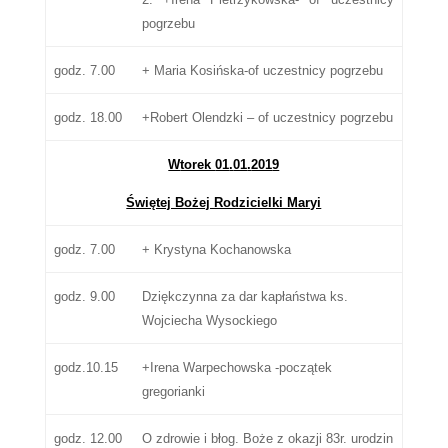
pogrzebu
godz. 7.00
+ Maria Kosińska-of uczestnicy pogrzebu
godz. 18.00
+Robert Olendzki – of uczestnicy pogrzebu
W
torek
01
.
01
.
201
9
Ś
więtej Bożej Rodzicielki Maryi
godz. 7.00
+ Krystyna Kochanowska
godz. 9.00
Dziękczynna za dar kapłaństwa ks.
Wojciecha Wysockiego
godz.10.15
+Irena Warpechowska -początek
gregorianki
godz. 12.00
O zdrowie i błog. Boże z okazji 83r. urodzin