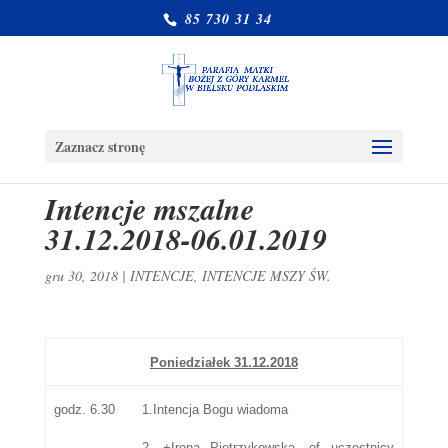
85 730 31 34
Zaznacz stronę
Intencje mszalne
31.12.2018-06.01.2019
gru 30, 2018
|
INTENCJE
,
INTENCJE MSZY ŚW.
Poniedziałek 31.12.2018
godz. 6.30
1.Intencja Bogu wiadoma
2. +Irena Pietrzykowska- of uczestnicy