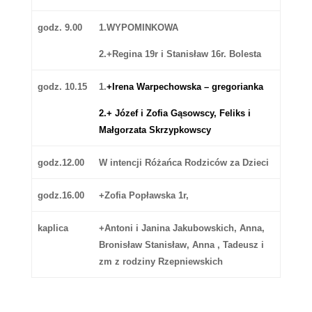
godz. 9.00
1.WYPOMINKOWA
2.+Regina 19r i Stanisław 16r. Bolesta
godz. 10.15
1.
+
Irena Warpechowska – gregorianka
2.
+
Józef i Zofia Gąsowscy, Feliks i
Małgorzata Skrzypkowscy
godz.12.00
W intencji Różańca Rodziców za Dzieci
godz.16.00
+Zofia Popławska 1r,
kaplica
+Antoni i Janina Jakubowskich, Anna,
Bronisław Stanisław, Anna , Tadeusz i
zm z rodziny Rzepniewskich