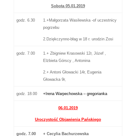
Sobota 05.01.2019
godz. 6.30
1.+Małgorzata Wasilewska -of uczestnicy
pogrzebu
2.Dziękczynno-błag w 18 r. urodzin Zosi
godz. 7.00
1.+ Zbigniew Krasowski 12r, Józef ,
Elżbieta Górscy , Antonina
2.+ Antoni Głowacki 14r, Eugenia
Głowacka 9r,
godz. 18.00
+
Irena Warpechowska – gregorianka
06.01.2019
Uroczystość Objawienia Pańskiego
godz. 7.00
+ Cecylia Bachurzewska