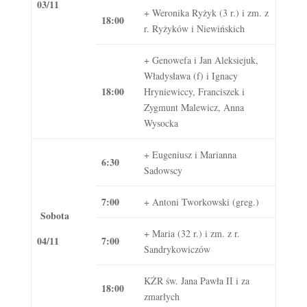
03/11
+ Weronika Ryżyk (3 r.) i zm. z
18:00
r. Ryżyków i Niewińskich
+ Genowefa i Jan Aleksiejuk,
Władysława (f) i Ignacy
18:00
Hryniewiccy, Franciszek i
Zygmunt Malewicz, Anna
Wysocka
+ Eugeniusz i Marianna
6:30
Sadowscy
7:00
+ Antoni Tworkowski (greg.)
Sobota
+ Maria (32 r.) i zm. z r.
04/11
7:00
Sandrykowiczów
KŻR św. Jana Pawła II i za
18:00
zmarłych