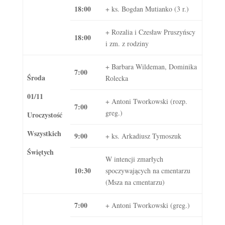
18:00
+ ks. Bogdan Mutianko (3 r.)
+ Rozalia i Czesław Pruszyńscy
18:00
i zm. z rodziny
+ Barbara Wildeman, Dominika
7:00
Środa
Rolecka
01/11
+ Antoni Tworkowski (rozp.
7:00
greg.)
Uroczystość
Wszystkich
9:00
+ ks. Arkadiusz Tymoszuk
Świętych
W intencji zmarłych
10:30
spoczywających na cmentarzu
(Msza na cmentarzu)
7:00
+ Antoni Tworkowski (greg.)