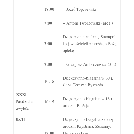
18:00
+ Józef Topczewski
7:00
+ Antoni Tworkowski (greg.)
Dziękczynna za firmę Suempol
7:00
i jej właścicieli z prośbą o Bożą
opiekę
9:00
+ Grzegorz Ambrożewicz (3 r.)
Dziękczynno-błagalna w 60 r.
10:15
ślubu Teresy i Ryszarda
XXXI
Dziękczynno-błagalna w 18 r.
Niedziela
10:15
urodzin Błażeja
zwykła
05/11
Dziękczynno-błagalna z okazji
urodzin Krystiana, Zuzanny,
12:00
Hanny i o Boże