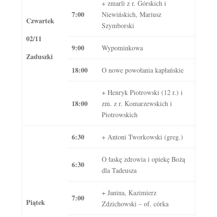
+ zmarli z r. Górskich i
7:00
Niewińskich, Mariusz
Czwartek
Szymborski
02/11
9:00
Wypominkowa
Zaduszki
18:00
O nowe powołania kapłańskie
+ Henryk Piotrowski (12 r.) i
18:00
zm. z r. Komarzewskich i
Piotrowskich
6:30
+ Antoni Tworkowski (greg.)
O łaskę zdrowia i opiekę Bożą
6:30
dla Tadeusza
+ Janina, Kazimierz
7:00
Piątek
Zdzichowski – of. córka