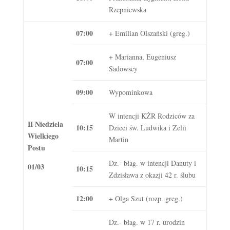
Rzepniewska
07:00
+ Emilian Olszański (greg.)
+ Marianna, Eugeniusz
07:00
Sadowscy
09:00
Wypominkowa
W intencji KŻR Rodziców za
II Niedziela
10:15
Dzieci św. Ludwika i Zelii
Wielkiego
Martin
Postu
Dz.- błag. w intencji Danuty i
01/03
10:15
Zdzisława z okazji 42 r. ślubu
12:00
+ Olga Szut (rozp. greg.)
Dz.- błag. w 17 r. urodzin