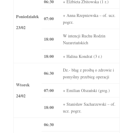
06:30
+ Elżbieta Zbitowska (1 r.)
+ Anna Rzepniewska – of. ucz.
Poniedziałek
07:00
pogrz.
23/02
W intencji Ruchu Rodzin
18:00
Nazaretańskich
18:00
+ Halina Kondrat (3 r.)
Dz.- błag z prośbą o zdrowie i
06:30
pomyślny przebieg operacji
Wtorek
07:00
+ Emilian Olszański (greg.)
24/02
+ Stanisław Sacharzewski – of.
18:00
ucz. pogrz.
06:30