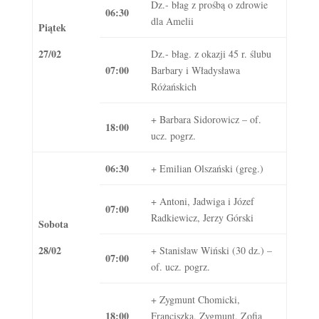
Dz.- błag z prośbą o zdrowie
06:30
dla Amelii
Piątek
27/02
Dz.- błag. z okazji 45 r. ślubu
07:00
Barbary i Władysława
Różańskich
+ Barbara Sidorowicz – of.
18:00
ucz. pogrz.
06:30
+ Emilian Olszański (greg.)
+ Antoni, Jadwiga i Józef
07:00
Radkiewicz, Jerzy Górski
Sobota
28/02
+ Stanisław Wiński (30 dz.) –
07:00
of. ucz. pogrz.
+ Zygmunt Chomicki,
18:00
Franciszka, Zygmunt, Zofia