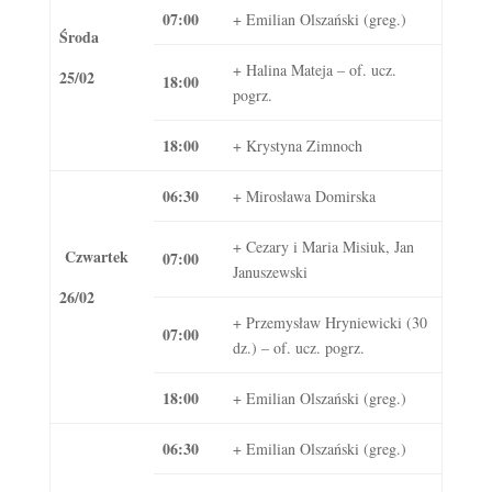
07:00
+ Emilian Olszański (greg.)
Środa
+ Halina Mateja – of. ucz.
25/02
18:00
pogrz.
18:00
+ Krystyna Zimnoch
06:30
+ Mirosława Domirska
+ Cezary i Maria Misiuk, Jan
Czwartek
07:00
Januszewski
26/02
+ Przemysław Hryniewicki (30
07:00
dz.) – of. ucz. pogrz.
18:00
+ Emilian Olszański (greg.)
06:30
+ Emilian Olszański (greg.)