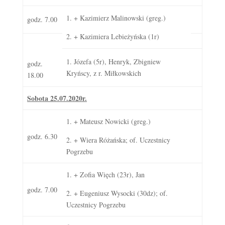
1. + Kazimierz Malinowski (greg.)
godz. 7.00
2. + Kazimiera Lebieżyńska (1r)
1. Józefa (5r), Henryk, Zbigniew
godz.
Kryńscy, z r. Miłkowskich
18.00
Sobota 25.07.2020r.
1. + Mateusz Nowicki (greg.)
godz. 6.30
2. + Wiera Różańska; of. Uczestnicy
Pogrzebu
1. + Zofia Więch (23r), Jan
godz. 7.00
2. + Eugeniusz Wysocki (30dz); of.
Uczestnicy Pogrzebu