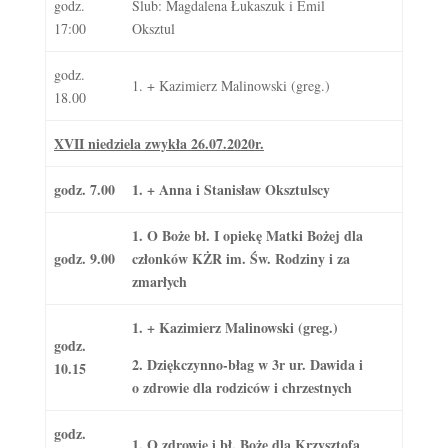
godz.
Ślub: Magdalena Łukaszuk i Emil
17:00
Oksztul
godz.
1. + Kazimierz Malinowski (greg.)
18.00
XVII niedziela zwykła 26.07.2020r.
godz. 7.00
1. + Anna i Stanisław Oksztulscy
1. O Boże bł. I opiekę Matki Bożej dla
godz. 9.00
członków KŻR im. Św. Rodziny i za
zmarłych
1. + Kazimierz Malinowski (greg.)
godz.
2. Dziękczynno-błag w 3r ur. Dawida i
10.15
o zdrowie dla rodziców i chrzestnych
godz.
1. O zdrowie i bł. Boże dla Krzysztofa