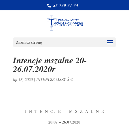
85 730 31 34
Zaznacz stronę
Intencje mszalne 20-
26.07.2020r
lip 18, 2020
|
INTENCJE MSZY ŚW.
I N T E N C J E M S Z A L N E
20.07 – 26.07.2020