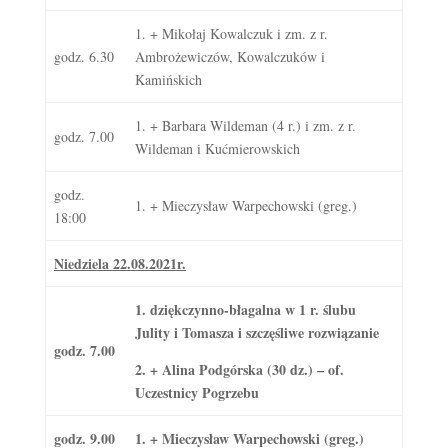
1. + Mikołaj Kowalczuk i zm. z r.
godz. 6.30
Ambrożewiczów, Kowalczuków i
Kamińskich
1. + Barbara Wildeman (4 r.) i zm. z r.
godz. 7.00
Wildeman i Kućmierowskich
godz.
1. + Mieczysław Warpechowski (greg.)
18:00
Niedziela 22.08.2021r.
1. dziękczynno-błagalna w 1 r. ślubu
Julity i Tomasza i szczęśliwe rozwiązanie
godz. 7.00
2. + Alina Podgórska (30 dz.) – of.
Uczestnicy Pogrzebu
godz. 9.00
1. + Mieczysław Warpechowski (greg.)