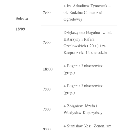
+ ks. Arkadiusz Tymoszuk –
7:00
of. Rodzina Chmur z ul.
Sobota
Ogrodowej
18/09
Dziękczynno-błagalna w int.
Katarzyny i Rafała
7:00
Orzełowskich ( 20 r.) i za
Kacpra z ok. 14 r. urodzin
+ Eugenia Łukaszewicz
18:00
(greg.)
+ Eugenia Łukaszewicz
7:00
(greg.)
+ Zbigniew, Józefa i
7:00
Władysław Kopczyńscy
+ Stanisław 32 r., Zenon, zm.
9:00