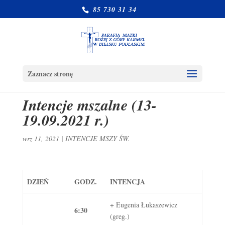
85 730 31 34
Zaznacz stronę
Intencje mszalne (13-
19.09.2021 r.)
wrz 11, 2021
|
INTENCJE MSZY ŚW.
DZIEŃ
GODZ.
INTENCJA
+ Eugenia Łukaszewicz
6:30
(greg.)