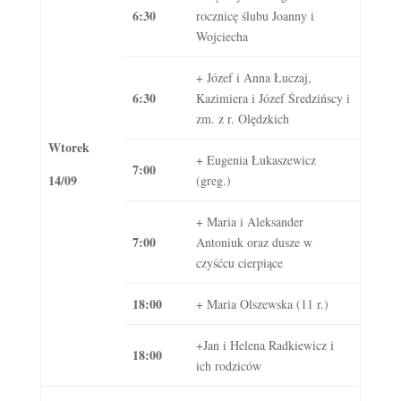
6:30
rocznicę ślubu Joanny i
Wojciecha
+ Józef i Anna Łuczaj,
6:30
Kazimiera i Józef Średzińscy i
zm. z r. Olędzkich
Wtorek
+ Eugenia Łukaszewicz
7:00
14/09
(greg.)
+ Maria i Aleksander
7:00
Antoniuk oraz dusze w
czyśćcu cierpiące
18:00
+ Maria Olszewska (11 r.)
+Jan i Helena Radkiewicz i
18:00
ich rodziców