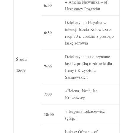
+ Amelia Niewińska – of.
6:30
Uczestnicy Pogrzebu
Dziękczynno-błagalna w
intencji Józefa Kotowicza z
6:30
racji 70 r. urodzin z prośbą o
łaskę zdrowia
Dziękczynna za otrzymane
Środa
łaski z prośbą o zdrowie dla
7:00
15/09
Ireny i Krzysztofa
Sasinowskich
+Helena, Józef, Jan
7:00
Kruszewscy
+ Eugenia Łukaszewicz
18:00
(greg.)
Łukasz Ofman – of.