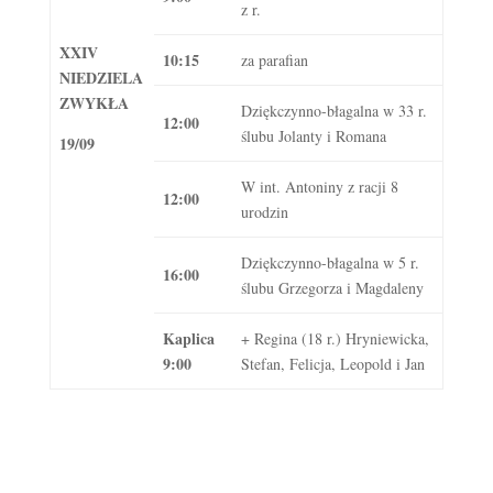
z r.
XXIV
10:15
za parafian
NIEDZIELA
ZWYKŁA
Dziękczynno-błagalna w 33 r.
12:00
ślubu Jolanty i Romana
19/09
W int. Antoniny z racji 8
12:00
urodzin
Dziękczynno-błagalna w 5 r.
16:00
ślubu Grzegorza i Magdaleny
Kaplica
+ Regina (18 r.) Hryniewicka,
9:00
Stefan, Felicja, Leopold i Jan