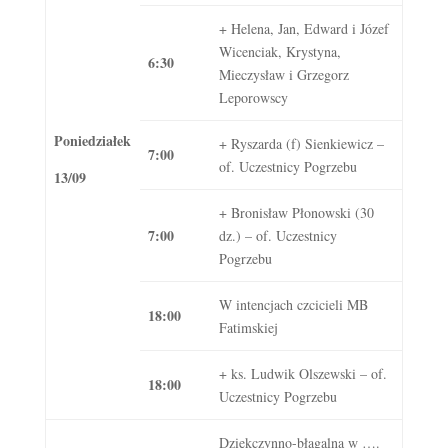
+ Helena, Jan, Edward i Józef
Wicenciak, Krystyna,
6:30
Mieczysław i Grzegorz
Leporowscy
Poniedziałek
+ Ryszarda (f) Sienkiewicz –
7:00
of. Uczestnicy Pogrzebu
13/09
+ Bronisław Płonowski (30
7:00
dz.) – of. Uczestnicy
Pogrzebu
W intencjach czcicieli MB
18:00
Fatimskiej
+ ks. Ludwik Olszewski – of.
18:00
Uczestnicy Pogrzebu
Dziękczynno-błagalna w ….