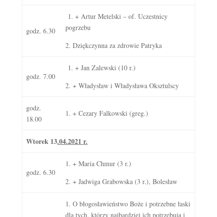
1. + Artur Metelski – of. Uczestnicy
pogrzebu
godz. 6.30
2. Dziękczynna za zdrowie Patryka
1. + Jan Zalewski (10 r.)
godz. 7.00
2. + Władysław i Władysława Oksztulscy
godz.
1. + Cezary Falkowski (greg.)
18.00
Wtorek 13
.04.2021 r.
1. + Maria Chmur (3 r.)
godz. 6.30
2. + Jadwiga Grabowska (3 r.), Bolesław
1. O błogosławieństwo Boże i potrzebne łaski
dla tych, którzy najbardziej ich potrzebują i