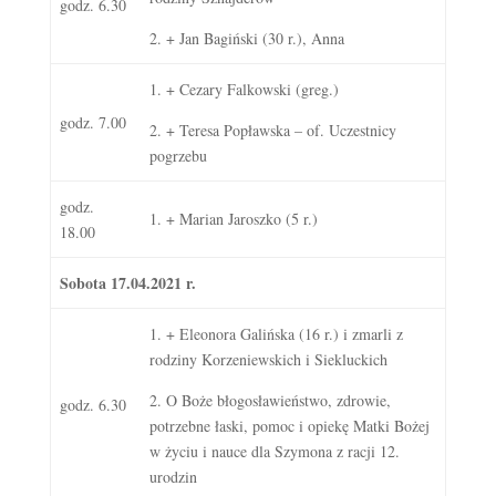
godz. 6.30
2. + Jan Bagiński (30 r.), Anna
1. + Cezary Falkowski (greg.)
godz. 7.00
2. + Teresa Popławska – of. Uczestnicy
pogrzebu
godz.
1. + Marian Jaroszko (5 r.)
18.00
Sobota 17.04.2021 r.
1. + Eleonora Galińska (16 r.) i zmarli z
rodziny Korzeniewskich i Siekluckich
2. O Boże błogosławieństwo, zdrowie,
godz. 6.30
potrzebne łaski, pomoc i opiekę Matki Bożej
w życiu i nauce dla Szymona z racji 12.
urodzin