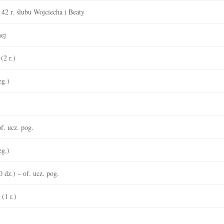
42 r. ślubu Wojciecha i Beaty
ej
(2 r.)
eg.)
. ucz. pog.
eg.)
 dz.) – of. ucz. pog.
(1 r.)