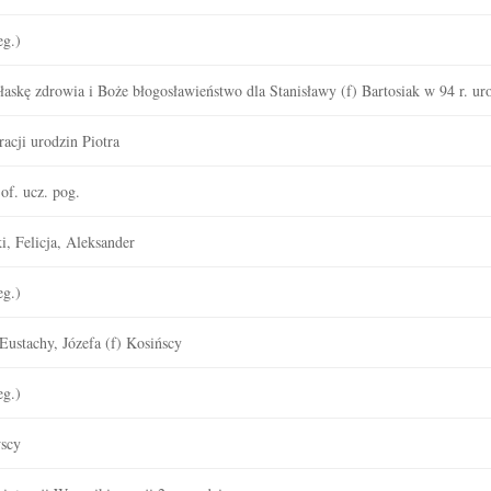
eg.)
askę zdrowia i Boże błogosławieństwo dla Stanisławy (f) Bartosiak w 94 r. ur
acji urodzin Piotra
of. ucz. pog.
, Felicja, Aleksander
eg.)
Eustachy, Józefa (f) Kosińscy
eg.)
wscy