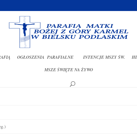
RAFIĄ
OGŁOSZENIA PARAFIALNE
INTENCJE MSZY ŚW.
HI
MSZE ŚWIĘTE NA ŻYWO
024)
eg.)