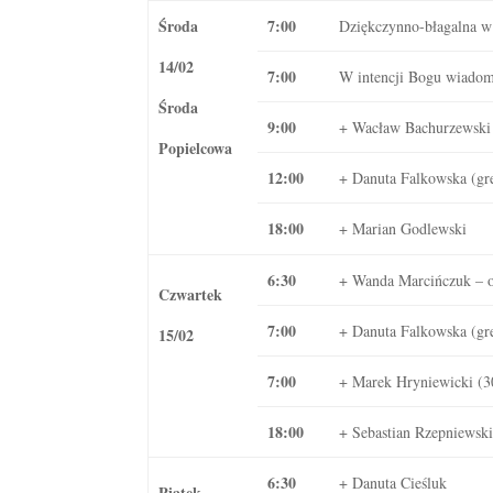
Środa
7:00
Dziękczynno-błagalna w 
14/02
7:00
W intencji Bogu wiadom
Środa
9:00
+ Wacław Bachurzewski 
Popielcowa
12:00
+ Danuta Falkowska (gr
18:00
+ Marian Godlewski
6:30
+ Wanda Marcińczuk – of
Czwartek
7:00
+ Danuta Falkowska (gr
15/02
7:00
+ Marek Hryniewicki (30
18:00
+ Sebastian Rzepniewski 
6:30
+ Danuta Cieśluk
Piątek