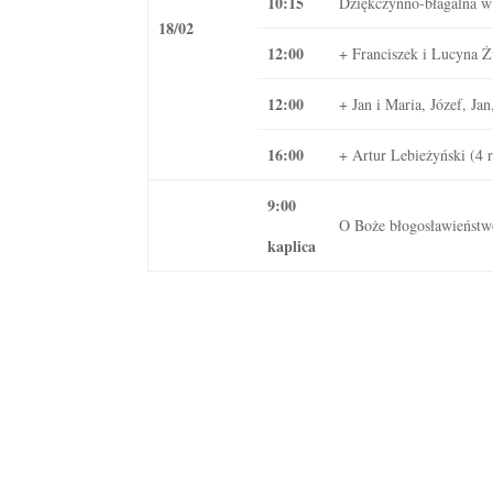
10:15
Dziękczynno-błagalna w i
18/02
12:00
+ Franciszek i Lucyna Ż
12:00
+ Jan i Maria, Józef, Ja
16:00
+ Artur Lebieżyński (4 r
9:00
O Boże błogosławieństw
kaplica