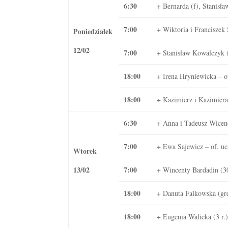
6:30
+ Bernarda (f), Stanisła
7:00
+ Wiktoria i Franciszek
Poniedziałek
12/02
7:00
+ Stanisław Kowalczyk (
18:00
+ Irena Hryniewicka – of
18:00
+ Kazimierz i Kazimiera
6:30
+ Anna i Tadeusz Wicen
7:00
+ Ewa Sajewicz – of. uc
Wtorek
13/02
7:00
+ Wincenty Bardadin (30 
18:00
+ Danuta Falkowska (gr
18:00
+ Eugenia Walicka (3 r.)