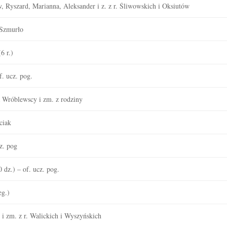
w, Ryszard, Marianna, Aleksander i z. z r. Śliwowskich i Oksiutów
 Szmurło
6 r.)
. ucz. pog.
 Wróblewscy i zm. z rodziny
ciak
z. pog
dz.) – of. ucz. pog.
eg.)
 i zm. z r. Walickich i Wyszyńskich