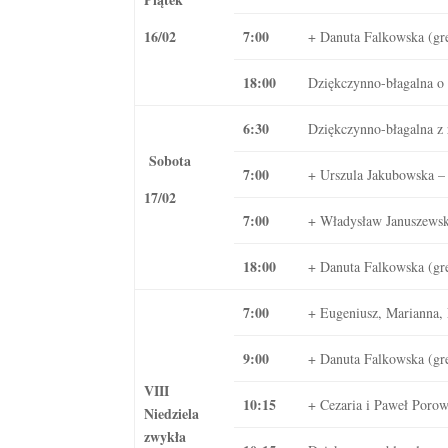
16/02
7:00
+ Danuta Falkowska (gr
18:00
Dziękczynno-błagalna o ł
6:30
Dziękczynno-błagalna z r
Sobota
7:00
+ Urszula Jakubowska – 
17/02
7:00
+ Władysław Januszewski
18:00
+ Danuta Falkowska (gr
7:00
+ Eugeniusz, Marianna, 
9:00
+ Danuta Falkowska (gr
VIII
10:15
+ Cezaria i Paweł Poro
Niedziela
zwykła