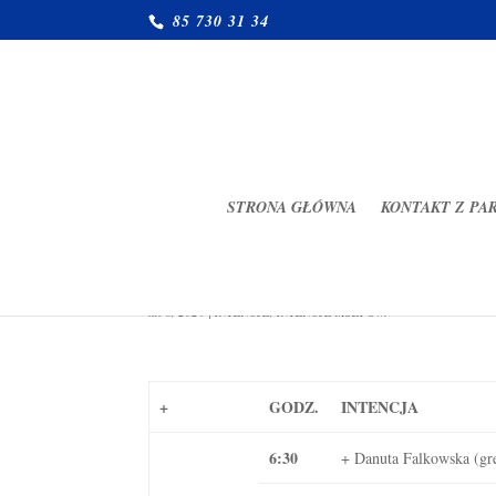
85 730 31 34
STRONA GŁÓWNA
KONTAKT Z PA
Intencje mszalne (12-18.02.2
lut 8, 2024
|
INTENCJE
,
INTENCJE MSZY ŚW.
+
GODZ.
INTENCJA
6:30
+ Danuta Falkowska (gr