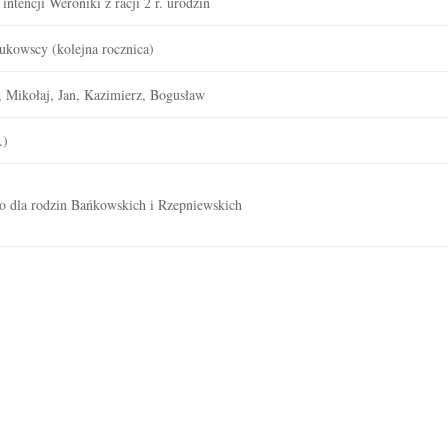
ntencji Weroniki z racji 2 r. urodzin
ukowscy (kolejna rocznica)
n, Mikołaj, Jan, Kazimierz, Bogusław
.)
o dla rodzin Bańkowskich i Rzepniewskich