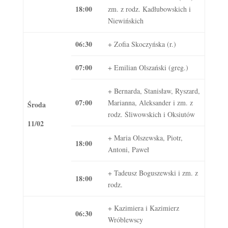
18:00
zm. z rodz. Kadłubowskich i
Niewińskich
06:30
+ Zofia Skoczyńska (r.)
07:00
+ Emilian Olszański (greg.)
+ Bernarda, Stanisław, Ryszard,
07:00
Marianna, Aleksander i zm. z
Środa
rodz. Śliwowskich i Oksiutów
11/02
+ Maria Olszewska, Piotr,
18:00
Antoni, Paweł
+ Tadeusz Boguszewski i zm. z
18:00
rodz.
+ Kazimiera i Kazimierz
06:30
Wróblewscy