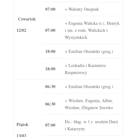
07:00
+ Walenty Onopiuk
Czwartek
+ Eugenia Walicka (r.), Henryk
12/02
07:00
i zm. z rodz. Walickich i
Wyszyńskich
18:00
+ Emilian Olszański (greg.)
+ Leokadia i Kazimierz
18:00
Rzepniewscy
06:30
+ Emilian Olszański (greg.)
+ Wiesław, Eugenia, Albin,
06:30
Wiesław, Zbigniew Szewko
Dz.- błag. w 1 r. urodzin Darii
Piątek
07:00
i Katarzyny
13/02