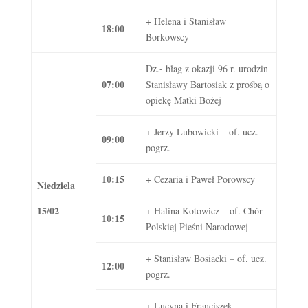
+ Helena i Stanisław
18:00
Borkowscy
Dz.- błag z okazji 96 r. urodzin
07:00
Stanisławy Bartosiak z prośbą o
opiekę Matki Bożej
+ Jerzy Lubowicki – of. ucz.
09:00
pogrz.
10:15
+ Cezaria i Paweł Porowscy
Niedziela
15/02
+ Halina Kotowicz – of. Chór
10:15
Polskiej Pieśni Narodowej
+ Stanisław Bosiacki – of. ucz.
12:00
pogrz.
+ Lucyna i Franciszek