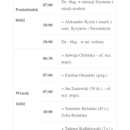
Dz- błag. w intencji Szymona z
07:00
okazji urodzin
Poniedziałek
09/02
+ Aleksander Ryżyk i zmarli z
18:00
rodz. Ryżyków i Niewińskich
18:00
Dz.- błag. w int. rodziny
+ Jadwiga Chilińska – of. ucz.
06:30
pogrz.
07:00
+ Emilian Olszański (greg.)
+ Jan Zaniewski (30 dz.) – of.
07:00
Wtorek
ucz. pogrz.
10/02
+ Stanisław Różański (45 r.),
18:00
Zofia Różańska
+ Tadeusz Kadłubowski (3 r.) i