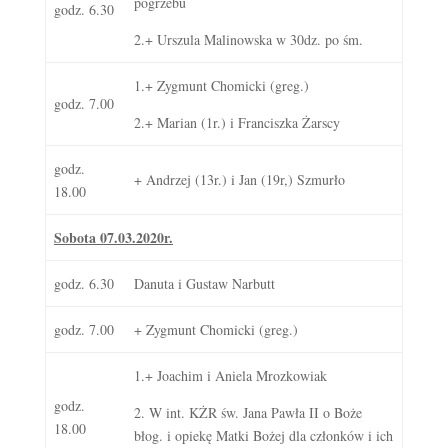
pogrzebu
godz. 6.30
2.+ Urszula Malinowska w 30dz. po śm.
1.+ Zygmunt Chomicki (greg.)
godz. 7.00
2.+ Marian (1r.) i Franciszka Żarscy
godz.
+ Andrzej (13r.) i Jan (19r,) Szmurło
18.00
Sobota 07.03.2020r.
godz. 6.30
Danuta i Gustaw Narbutt
godz. 7.00
+ Zygmunt Chomicki (greg.)
1.+ Joachim i Aniela Mrozkowiak
godz.
2. W int. KŻR św. Jana Pawła II o Boże
18.00
błog. i opiekę Matki Bożej dla członków i ich