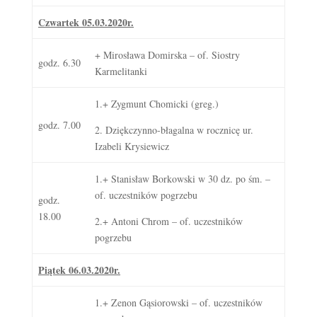
Czwartek 05.03.2020r.
+ Mirosława Domirska – of. Siostry
godz. 6.30
Karmelitanki
1.+ Zygmunt Chomicki (greg.)
godz. 7.00
2. Dziękczynno-błagalna w rocznicę ur.
Izabeli Krysiewicz
1.+ Stanisław Borkowski w 30 dz. po śm. –
of. uczestników pogrzebu
godz.
18.00
2.+ Antoni Chrom – of. uczestników
pogrzebu
Piątek 06.03.2020r.
1.+ Zenon Gąsiorowski – of. uczestników