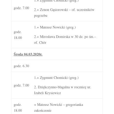
1.+ Zygmunt Chomicki (greg.)
godz. 7.00
2.+ Zenon Gąsiorowski – of. uczestników
pogrzebu
1.+ Mateusz Nowicki (greg.)
godz.
2.+ Mirosława Domirska w 30 dz. po śm.–
18.00
of. Chór
Środa 04.03.2020r.
godz. 6.30
1.+ Zygmunt Chomicki (greg.)
godz. 7.00
2. Dziękczynno-błagalna w rocznicę ur.
Izabeli Krysiewicz
godz.
+ Mateusz Nowicki – gregorianka
18.00
zakończenie