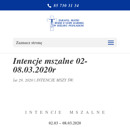
85 730 31 34
Zaznacz stronę
Intencje mszalne 02-
08.03.2020r
lut 29, 2020
|
INTENCJE MSZY ŚW.
I N T E N C J E M S Z A L N E
02.03 – 08.03.2020