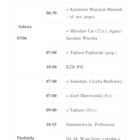
+ Kazimierz Wojciech Mazuruk
06:30
– of. ucz. pogrz.
Sobota
+ Mirosław Car (12 r.), Agata i
07/06
Jarosław Wierzba
07:00
+ Tadeusz Popławski (greg.)
18:00
KŻR JPII
07:00
+ Stanisław, Cecylia Budlewscy
07:00
+ Józef Mierzwiński (8 r.)
09:00
+ Tadeusz (10 r.)
10:15
Imieninowa ks. Proboszcza
Niedziela
Dz.-bł. W int Ireny z prośbą o