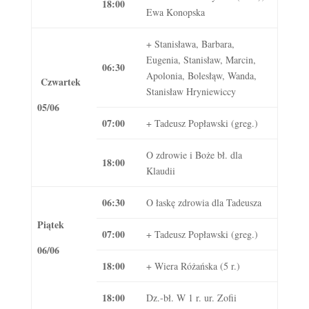
18:00
Ewa Konopska
+ Stanisława, Barbara,
Eugenia, Stanisław, Marcin,
06:30
Apolonia, Bolesłąw, Wanda,
Czwartek
Stanisław Hryniewiccy
05/06
07:00
+ Tadeusz Popławski (greg.)
O zdrowie i Boże bł. dla
18:00
Klaudii
06:30
O łaskę zdrowia dla Tadeusza
Piątek
07:00
+ Tadeusz Popławski (greg.)
06/06
18:00
+ Wiera Różańska (5 r.)
18:00
Dz.-bł. W 1 r. ur. Zofii