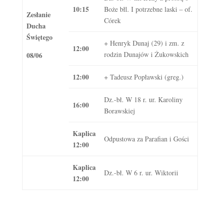
10:15
Boże błl. I potrzebne laski – of.
Zesłanie
Córek
Ducha
Świętego
+ Henryk Dunaj (29) i zm. z
12:00
rodzin Dunajów i Żukowskich
08/06
12:00
+ Tadeusz Popławski (greg.)
Dz.-bł. W 18 r. ur. Karoliny
16:00
Borawskiej
Kaplica
Odpustowa za Parafian i Gości
12:00
Kaplica
Dz.-bł. W 6 r. ur. Wiktorii
12:00