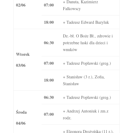
+ Danuta, Kazimierz
02/06
07:00
Falkowscy
18:00
+ Tadeusz Edward Bazyluk
Dz.-bł. O Boże Bł., zdrowie i
06:30
potrzebne łaski dla dzieci i
wnuków
Wtorek
07:00
+ Tadeusz Popławski (greg.)
03/06
+ Stanisław (3 r.), Zofia,
18:00
Stanisław
06:30
+ Tadeusz Popławski (greg.)
+ Andrzej Antoniuk i zm.z
Środa
07:00
rodz.
04/06
+ Eleonora Drożyńśka (11 r.),