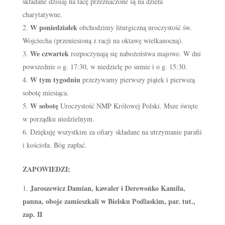
składane dzisiaj na tacę przeznaczone są na dzieła
charytatywne.
W poniedziałek
obchodzimy liturgiczną uroczystość św.
Wojciecha (przeniesioną z racji na oktawę wielkanocną).
We czwartek
rozpoczynają się nabożeństwa majowe. W dni
powszednie o g. 17:30, w niedzielę po sumie i o g. 15:30.
W tym tygodniu
przeżywamy pierwszy piątek i pierwszą
sobotę miesiąca.
W sobotę
Uroczystość NMP Królowej Polski. Msze święte
w porządku niedzielnym.
Dziękuję wszystkim za ofiary składane na utrzymanie parafii
i kościoła. Bóg zapłać.
ZAPOWIEDZI:
Jaroszewicz Damian, kawaler i Derewońko Kamila,
panna, oboje zamieszkali w Bielsku Podlaskim, par. tut.,
zap. II