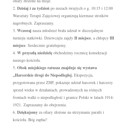
ofiary złożone na misje.
Dzisiaj i za tydzień
po mszach świętych o g. 10:15 i 12:00
Warsztaty Terapii Zajęciowej organizują kiermasz stroików
nagrobnych. Zapraszamy.
Wczoraj
nasza młodzież brała udział w diecezjalnym
II miejsce
III
turnieju siatkówki. Dziewczęta zajęły
, a chłopcy
miejsce
. Serdecznie gratulujemy.
W przyszłą niedzielę
obchodzimy rocznicę konsekracji
naszego kościoła.
Obok miejskiego ratusza znajduje się wystawa
„Harcerskie drogi do Niepodległej.
Ekspozycja,
przygotowana przez ZHP, pokazuje udział harcerek i harcerzy
sprzed wieku w działaniach, prowadzonych na różnych
frontach walki o niepodległość i granice Polski w latach 1914-
1921. Zapraszamy do obejrzenia.
Dziękujemy
za ofiary złożone na utrzymanie parafii i
kościoła. Bóg zapłać!