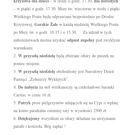
krzyżowa dla dzieci
dla dorosłych
– w środy o godz. 17.30,
– w piątki o godz. 17.30. Msze św. wieczorne w środy i piątki
Wielkiego Postu będą odprawiane bezpośrednio po Drodze
Gorzkie Żale
Krzyżowej.
w każdą niedzielę Wielkiego Postu
po Mszy św. o godz. 10.15 i o 15.30. Za udział w tych
odpust zupełny
nabożeństwach można uzyskać
pod zwykłymi
warunkami.
W przyszłą niedzielę
będą zbierane ofiary do puszek na
pomoc misjom.
W przyszłą niedzielę
obchodzony jest Narodowy Dzień
Pamięci „Żołnierzy Wyklętych”.
Do nabycia
na stół wielkanocny są czekoladowe baranki
Caritas, w cenie 10 zł.
Patryk
prosi pielgrzymów udających się na Cypr o wpłatę
na konto parafialne ostatniej raty w wysokości 2500 zł.
Dziękujemy
wszystkim za ofiary składane na utrzymanie
parafii i kościoła. Bóg zapłać !