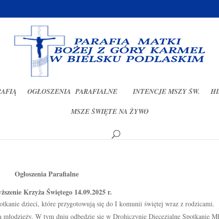
RAFIĄ
OGŁOSZENIA PARAFIALNE
INTENCJE MSZY ŚW.
HI
MSZE ŚWIĘTE NA ŻYWO
2025r
Ogłoszenia Parafialne
ższenie Krzyża Świętego 14.09.2025 r.
tkanie dzieci, które przygotowują się do I komunii świętej wraz z rodzicami.
na młodzieży. W tym dniu odbędzie się w Drohiczynie Diecezjalne Spotkanie Mł