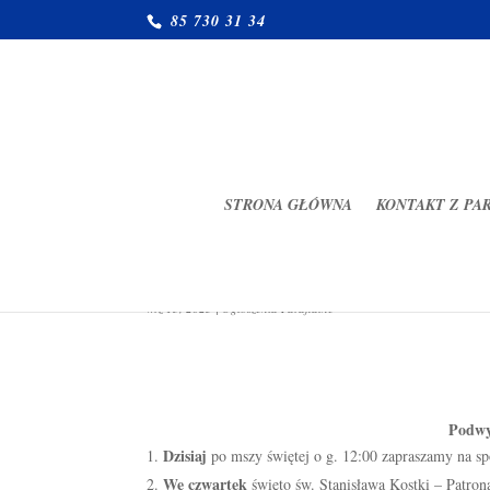
85 730 31 34
STRONA GŁÓWNA
KONTAKT Z PA
Ogłoszenia Parafialne 14.09.
wrz 13, 2025
|
Ogłoszenia Parafialne
Podwy
Dzisiaj
po mszy świętej o g. 12:00 zapraszamy na spo
We czwartek
święto św. Stanisława Kostki – Patro