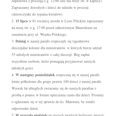
odpustowa z procesją o g. 12:00 (nie ma mszy św. w kaplicy).
Zapraszamy dorosłych i dzieci do udziału w procesji
(dziewczynki do sypania kwiatów).
15 lipca
w 81 rocznicę mordu w Lesie Pilickim zapraszamy
na mszę św. o g. 17:00 przed odnowionym Mauzoleum na
cmentarzu przy ul. Wojska Polskiego.
Dzisiaj
w naszej parafii rozpoczęły się tygodniowe
diecezjalne kolonie dla ministrantów, w których bierze udział
55 młodych ministrantów z całej diecezji. Bóg zapłać
wszystkim osobom, które pomagają przyjmować naszych
młodych gości.
W następny poniedziałek
rozpoczną się w naszej parafii
letnie półkolonie dla grupy prawie 100 dzieci z naszej parafii.
Wzorek lat ubiegłych zwracamy się do naszych parafian z
prośbą o pomoc w formie upieczenia ciasta dla dzieci. Prosimy
o zgłaszanie się w tej sprawie do ks. Mateusza, by ustalić
odpowiedni dzień.
W przyszłą niedzielę
po mszach świętych będziemy święcić