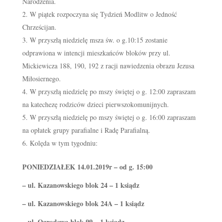
Narodzenia.
W piątek rozpoczyna się Tydzień Modlitw o Jedność
Chrześcijan.
W przyszłą niedzielę msza św. o g.10:15 zostanie
odprawiona w intencji mieszkańców bloków przy ul.
Mickiewicza 188, 190, 192 z racji nawiedzenia obrazu Jezusa
Miłosiernego.
W przyszłą niedzielę po mszy świętej o g. 12:00 zapraszam
na katechezę rodziców dzieci pierwszokomunijnych.
W przyszłą niedzielę po mszy świętej o g. 16:00 zapraszam
na opłatek grupy parafialne i Radę Parafialną.
Kolęda w tym tygodniu:
PONIEDZIAŁEK 14.01.2019r – od g. 15:00
– ul. Kazanowskiego blok 24 – 1 ksiądz
– ul. Kazanowskiego blok 24A – 1 ksiądz
– ul. Ogrodowa blok 99 – 1 ksiądz