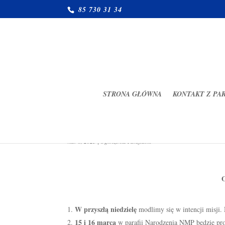
85 730 31 34
STRONA GŁÓWNA
KONTAKT Z PA
Ogłoszenia Parafialne 09.03.
mar 8, 2025
|
Ogłoszenia Parafialne
O
W przyszłą niedzielę
modlimy się w intencji misji. 
15 i 16 marca
w parafii Narodzenia NMP będzie pro