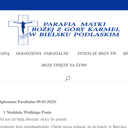
RAFIĄ
OGŁOSZENIA PARAFIALNE
INTENCJE MSZY ŚW.
HI
MSZE ŚWIĘTE NA ŻYWO
2025r
głoszenia Parafialne 09.03.2025r
1 Niedziela Wielkiego Postu
Na ten cel będą zbierane ofiary do puszek.
wadzony kurs przedmałżeński. Chętni mogą zgłaszać się do księży w Bazylice.