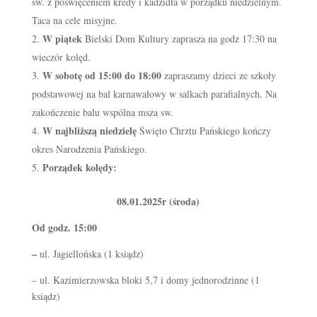
św. z poświęceniem kredy i kadzidła w porządku niedzielnym.
Taca na cele misyjne.
W piątek
Bielski Dom Kultury zaprasza na godz 17:30 na
wieczór kolęd.
W sobotę od 15:00 do 18:00
zapraszamy dzieci ze szkoły
podstawowej na bal karnawałowy w salkach parafialnych. Na
zakończenie balu wspólna msza sw.
W najbliższą niedzielę
Święto Chrztu Pańskiego kończy
okres Narodzenia Pańskiego.
Porządek kolędy:
08.01.2025r (środa)
Od godz. 15:00
–
ul. Jagiellońska (1 ksiądz)
– ul. Kazimierzowska bloki 5,7 i domy jednorodzinne (1
ksiądz)