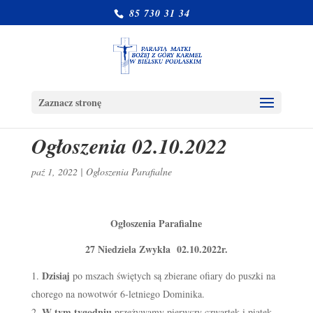
85 730 31 34
Zaznacz stronę
Ogłoszenia 02.10.2022
paź 1, 2022
|
Ogłoszenia Parafialne
Ogłoszenia Parafialne
27 Niedziela Zwykła 02.10.2022r.
Dzisiaj
po mszach świętych są zbierane ofiary do puszki na
chorego na nowotwór 6-letniego Dominika.
W tym tygodniu
przeżywamy pierwszy czwartek i piątek