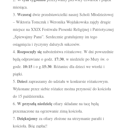
miesiąca.
Wczoraj
dwie przedstawicielki naszej Scholi Młodzieżowej
– Wiktoria Tomczuk i Weronika Wojdakowska zajęły drugie
miejsce na XXIX Festiwalu Piosenki Religijnej i Patriotycznej
„Śpiewajmy Panu”. Serdecznie gratulujemy im tego
osiągnięcia i życzymy dalszych sukcesów.
Rozpoczęły się
nabożeństwa różańcowe. W dni powszednie
17:30
będą odprawiane o godz.
, w niedziele po Mszy św. o
10:15
15:30
godz.
i o g.
. Różaniec dla dzieci we wtorki i
piątki.
Dzieci
zapraszamy do udziału w konkursie różańcowym.
Wykonane przez siebie różańce można przynosić do kościoła
do 15 października.
W przyszłą niedzielę
ofiary składane na tacę będą
przeznaczone na ogrzewanie zimą kościoła.
Dziękujemy
za ofiary złożone na utrzymanie parafii i
kościoła. Bóg zapłać!