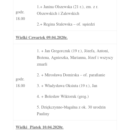
1.+ Janina Olszewska (21 r.), zm. z r.
godz.
Olszewskich i Zalewskich
18.00
2.+ Regina Stalewska – of. sąsiedzi
Wielki Czwartek 09.04.2020r.
1. + Jan Gregorczuk (19 r.), Józefa, Antoni,
Bożena, Agnieszka, Marianna, Józef i wszyscy
zmarli
2. + Mirosława Domirska – of. parafianie
godz.
18.00
3. + Władysława Oksiuta (19 r.), Jan
4. + Bolesław Wiktoruk (greg.)
5. Dziękczynno-błagalna z ok. 30 urodzin
Pauliny
Wielki Piątek 10.04.2020r.