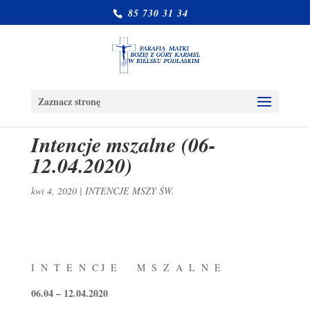
85 730 31 34
Zaznacz stronę
Intencje mszalne (06-
12.04.2020)
kwi 4, 2020
|
INTENCJE MSZY ŚW.
I N T E N C J E M S Z A L N E
06.04 – 12.04.2020