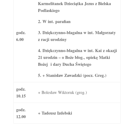
Karmelitanek Dzieciątka Jezus z Bielska
Podlaskiego
2. W int. parafian
godz.
3. Dziękczynno-błagalna w int. Małgorzaty
6.00
z racji urodziny
4. Dziękczynno-błagalna w int. Kai z okazji
21 urodzin – o Boże błog., opiekę Matki
Bożej i dary Ducha Świętego
5. + Stanisław Zawadzki (pocz. Greg.)
godz.
+ Bolesław Wiktoruk (greg.)
10.15
godz.
+ Tadeusz Izdebski
12.00